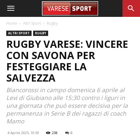
Home
Altri Sport
Rugby
ALTRI SPORT
RUGBY
RUGBY VARESE: VINCERE
CON SAVONA PER
FESTEGGIARE LA
SALVEZZA
Biancorossi in campo domenica 6 aprile al
Levi di Giubiano alle 15:30 contro i liguri in
una giornata che può essere decisiva per la
permanenza in Serie B dei ragazzi di coach
Mamo
4 Aprile 2025, 10:30
238
0