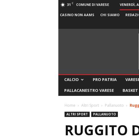
C
31
VENERDÌ, 
COMUNE DI VARESE
CASINO NON AAMS
CHI SIAMO
REDAZI
CALCIO
PRO PATRIA
VARESE
PALLACANESTRO VARESE
BASKET
Home
Altri Sport
Pallanuoto
Rugg
ALTRI SPORT
PALLANUOTO
RUGGITO 