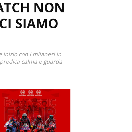
MATCH NON
 CI SIAMO
 inizio con i milanesi in
ch predica calma e guarda