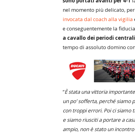
sono portati avanti per 4-1
l
nel momento più delicato, per
invocata dal coach alla vigilia
e
e conseguentemente la fiducia
a cavallo dei periodi central
tempo di assoluto domino co
“
È stata una vittoria importante
un po’ sofferta, perché siamo pa
con troppi errori. Poi ci siamo 
e siamo riusciti a portare a casa
ampio, non è stato un incontro 