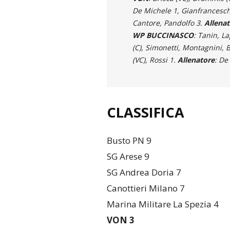
De Michele 1, Gianfranceschi
Cantore, Pandolfo 3.
Allenat
WP BUCCINASCO
: Tanin, L
(C), Simonetti, Montagnini, B
(VC), Rossi 1.
Allenatore
: De
CLASSIFICA
Busto PN 9
SG Arese 9
SG Andrea Doria 7
Canottieri Milano 7
Marina Militare La Spezia 4
VON 3