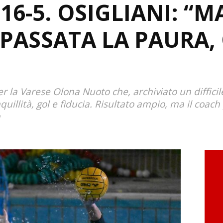
16-5. OSIGLIANI: “
 PASSATA LA PAURA,
r la Varese Olona Nuoto che, archiviato un difficile
quillità, gol e fiducia. Risultato ampio, ma il coa
a