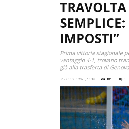
TRAVOLTA 
SEMPLICE:
IMPOSTI”
Prima vittoria stagionale pe
vantaggio 4-1, trovano tran
già alla trasferta di Genov
2 Febbraio 2025, 10:39
181
0