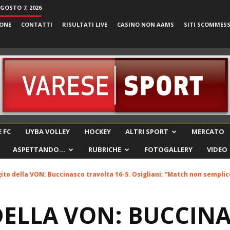
AGOSTO 7, 2026
ONE
CONTATTI
RISULTATI LIVE
CASINO NON AAMS
SITI SCOMMES
VareseSport
 FC
UYBA VOLLEY
HOCKEY
ALTRI SPORT
MERCATO
ASPETTANDO…
RUBRICHE
FOTOGALLERY
VIDEO
ito della VON: Buccinasco travolta 16-5. Osigliani: “Match non semplice
DELLA VON: BUCCIN