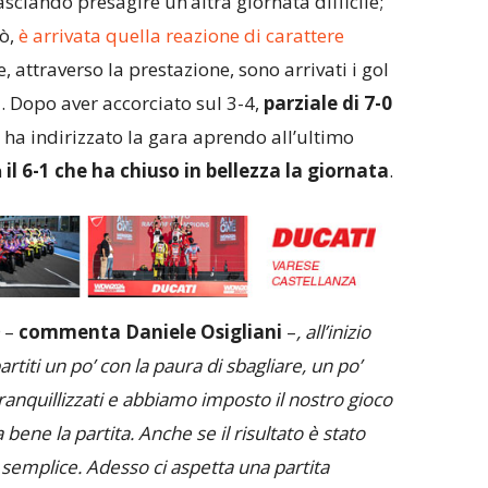
asciando presagire un’altra giornata difficile;
ò,
è arrivata quella reazione di carattere
, attraverso la prestazione, sono arrivati i gol
. Dopo aver accorciato sul 3-4,
parziale di 7-0
i
ha indirizzato la gara aprendo all’ultimo
n
il 6-1 che ha chiuso in bellezza la giornata
.
–
commenta Daniele Osigliani
–
, all’inizio
rtiti un po’ con la paura di sbagliare, un po’
tranquillizzati e abbiamo imposto il nostro gioco
 bene la partita. Anche se il risultato è stato
semplice. Adesso ci aspetta una partita