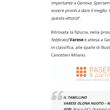
importante a Genova. Speriamo
essere pronti a dare il meglio. 
questa vittoria
“.
Ritrovata la fiducia, nella pr
febbraio)
Varese
è attesa a Ge
in classifica, alle spalle di Bu
Canottieri Milano.
IL TABELLINO
VARESE OLONA NUOTO
–
W
VON
: Brisca (VC), Drammis (C