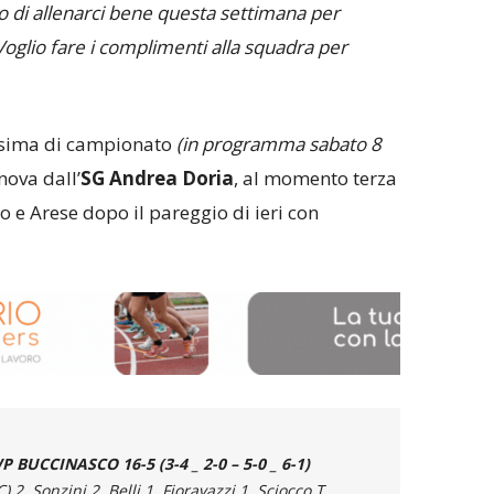
 di allenarci bene questa settimana per
Voglio fare i complimenti alla squadra per
ossima di campionato
(in programma sabato 8
nova dall’
SG Andrea Doria
, al momento terza
sto e Arese dopo il pareggio di ieri con
P BUCCINASCO
16-5 (3-4 _
2-0
–
5-0
_
6-1
)
) 2, Sonzini 2, Belli 1, Fioravazzi 1, Sciocco T.,