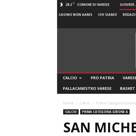
C
28.2
GIOVEDÌ,
COMUNE DI VARESE
CASINO NON AAMS
CHI SIAMO
REDAZI
CALCIO
PRO PATRIA
VARESE
PALLACANESTRO VARESE
BASKET
Home
Calcio
Prima Categoria Giron
CALCIO
PRIMA CATEGORIA GIRONE A
SAN MICHE