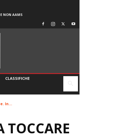
SE NON AAMS
CLASSIFICHE
. In...
 A TOCCARE