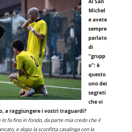
Al San
Michel
e avete
sempre
parlato
di
“grupp
o”: è
questo
uno dei
segreti
che vi
o, a raggiungere i vostri traguardi?
lo fa fino in fondo, da parte mia credo che il
cato, e dopo la sconfitta casalinga con la