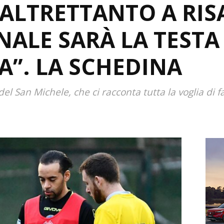
 ALTRETTANTO A RISA
NALE SARÀ LA TESTA 
A”. LA SCHEDINA
del San Michele, che ci racconta tutta la voglia di f