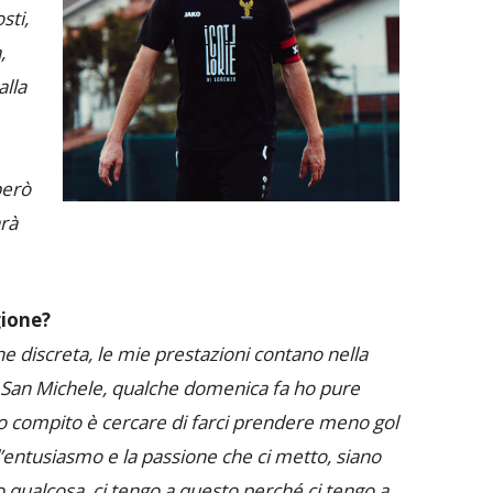
sti,
,
alla
però
arà
gione?
ne discreta, le mie prestazioni contano nella
al San Michele, qualche domenica fa ho pure
 compito è cercare di farci prendere meno gol
l’entusiasmo e la passione che ci metto, siano
qualcosa, ci tengo a questo perché ci tengo a