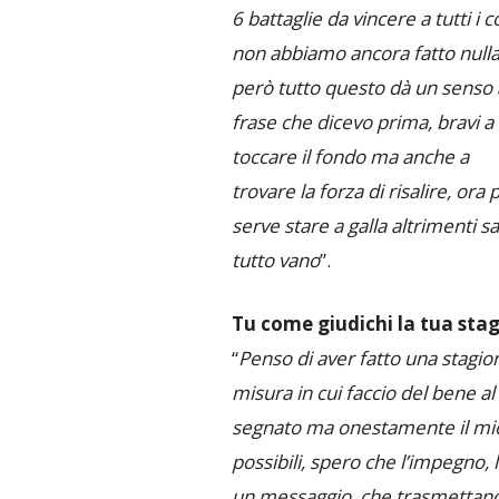
6 battaglie da vincere a tutti i co
non abbiamo ancora fatto nulla
però tutto questo dà un senso 
frase che dicevo prima, bravi a
toccare il fondo ma anche a
trovare la forza di risalire, ora 
serve stare a galla altrimenti s
tutto vano
”.
Tu come giudichi la tua sta
“
Penso di aver fatto una stagio
misura in cui faccio del bene 
segnato ma onestamente il mio
possibili, spero che l’impegno, 
un messaggio, che trasmettano 