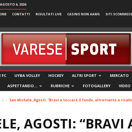
 AGOSTO 6, 2026
ONE
CONTATTI
RISULTATI LIVE
CASINO NON AAMS
SITI SCOMMES
VareseSport
 FC
UYBA VOLLEY
HOCKEY
ALTRI SPORT
MERCATO
ASPETTANDO…
RUBRICHE
FOTOGALLERY
VIDEO
e A
San Michele, Agosti: “Bravi a toccare il fondo, altrettanto a risalire
LE, AGOSTI: “BRAVI