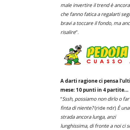
male invertire il trend è ancora p
che fanno fatica a regalarti seg
bravi a toccare il fondo, ma anc
risalire
”.
A darti ragione ci pensa l’ul
mese: 10 punti in 4 partite…
“
Sssh, possiamo non dirlo o far
finta di niente?
(ride ndr)
È una
strada ancora lunga, anzi
lunghissima, di fronte a noi ci 