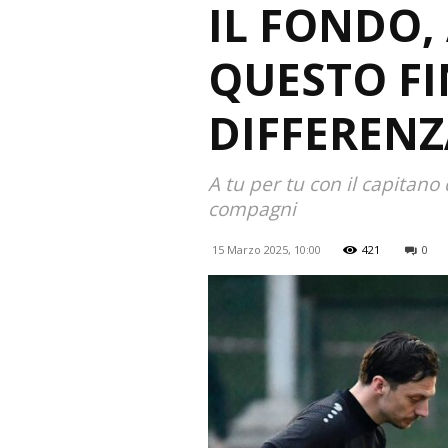
IL FONDO,
QUESTO FI
DIFFERENZ
A tu per tu con il capitano 
compagni
15 Marzo 2025, 10:00
421
0