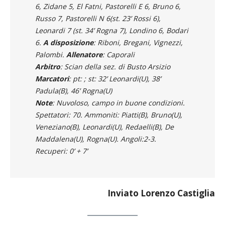
6, Zidane 5, El Fatni, Pastorelli E 6, Bruno 6,
Russo 7, Pastorelli N 6(st. 23’ Rossi 6),
Leonardi 7 (st. 34’ Rogna 7), Londino 6, Bodari
6.
A disposizione
: Riboni, Bregani, Vignezzi,
Palombi.
Allenatore
: Caporali
Arbitro
: Scian della sez. di Busto Arsizio
Marcatori
: pt: ; st: 32’ Leonardi(U), 38’
Padula(B), 46’ Rogna(U)
Note
: Nuvoloso, campo in buone condizioni.
Spettatori: 70. Ammoniti: Piatti(B), Bruno(U),
Veneziano(B), Leonardi(U), Redaelli(B), De
Maddalena(U), Rogna(U). Angoli:2-3.
Recuperi: 0’ + 7’
Inviato Lorenzo Castiglia