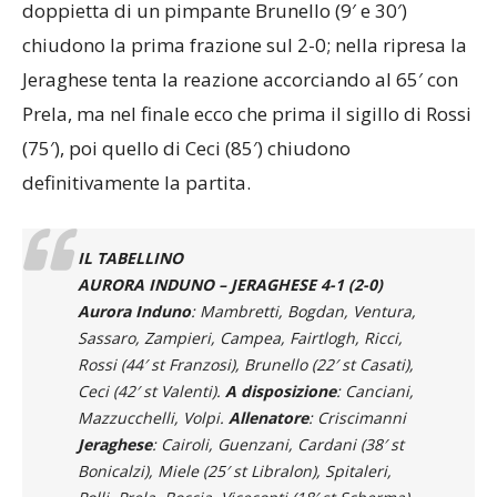
doppietta di un pimpante Brunello (9′ e 30′)
chiudono la prima frazione sul 2-0; nella ripresa la
Jeraghese tenta la reazione accorciando al 65′ con
Prela, ma nel finale ecco che prima il sigillo di Rossi
(75′), poi quello di Ceci (85′) chiudono
definitivamente la partita.
IL TABELLINO
AURORA INDUNO – JERAGHESE 4-1 (2-0)
Aurora Induno
: Mambretti, Bogdan, Ventura,
Sassaro, Zampieri, Campea, Fairtlogh, Ricci,
Rossi (44′ st Franzosi), Brunello (22′ st Casati),
Ceci (42′ st Valenti).
A disposizione
: Canciani,
Mazzucchelli, Volpi.
Allenatore
: Criscimanni
Jeraghese
: Cairoli, Guenzani, Cardani (38′ st
Bonicalzi), Miele (25′ st Libralon), Spitaleri,