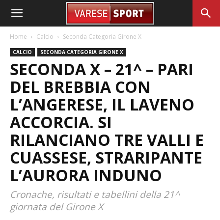
Home
Calcio
Seconda Categoria Girone X
CALCIO
SECONDA CATEGORIA GIRONE X
SECONDA X – 21^ – PARI
DEL BREBBIA CON
L’ANGERESE, IL LAVENO
ACCORCIA. SI
RILANCIANO TRE VALLI E
CUASSESE, STRARIPANTE
L’AURORA INDUNO
Cronache, risultati e tabellini della 21^
giornata del Girone X