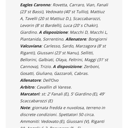
Eagles Caronno
: Rovetta, Carraro, Vian, Fanali
(23’ st Bassi), Vedovato (40’ st Tullio), Mattiuz
A, Tavelli (20 st Mattiuz D.), Scaccabarozzi,
Levorin (8’ st Bardelli), Luca (20’ s Chakir),
Giardino.
A disposizione
: Macchi D, Macchi L,
Piantanida, Sorrentino.
Allenatore
: Bongiorni
Valcuviana
: Carlesso, Sardo, Marzagora (8’ st
Riganti), Giussani (23’ st Nanu), Sellitti,
Bellorini, Galbiati, Olaya, Feltrini, Maggi (31’ st
Cannova), Trizio.
A disposizione
: Zerboni,
Gosatti, Giuliano, Gazzaroli, Cabras.
Allenatore
: Dell’Ovo
Arbitro
: Cavallin di Varese.
Marcatori
: st: 2’ Fanali (E), 5’ Giardino (E), 49’
Scaccabarozzi (E)
Note
: giornata fredda e nuvolosa, terreno in
discrete condizioni. Spettatori 50 circa.
Ammoniti: Vedovato (E), Giussani (V), Riganti