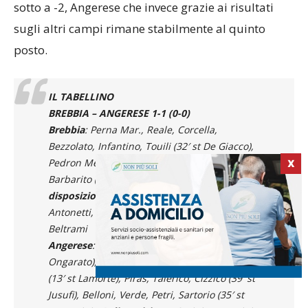
sotto a -2, Angerese che invece grazie ai risultati
sugli altri campi rimane stabilmente al quinto
posto.
IL TABELLINO
BREBBIA – ANGERESE 1-1 (0-0)
Brebbia
: Perna Mar., Reale, Corcella,
Bezzolato, Infantino, Touili (32′ st De Giacco),
Pedron Messina, Giordano, Beltrami,
X
Barbarito (3′ st Perna Mat.), De Carli.
A
disposizione
: Resta, D’Angelo, Ielpo, Sala,
Antonetti, Zanarella, Sanchez.
Allenatore
:
Beltrami
Angerese
: Fabbricatore, Maffioli (45′ st
Ongarato), Lunardon (25′ st Minchio), Magistri
(13′ st Lamorte), Piras, Talerico, Cizzico (39′ st
Jusufi), Belloni, Verde, Petri, Sartorio (35′ st