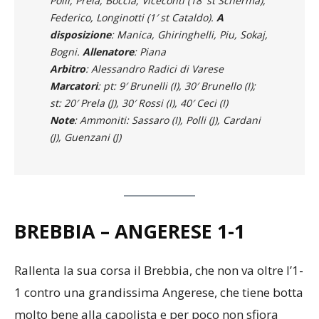
Polli, Prela, Boccia, Viceconti (18′ st Scherma),
Federico, Longinotti (1′ st Cataldo).
A
disposizione
: Manica, Ghiringhelli, Piu, Sokaj,
Bogni.
Allenatore
: Piana
Arbitro
: Alessandro Radici di Varese
Marcatori
: pt: 9′ Brunelli (I), 30′ Brunello (I);
st: 20′ Prela (J), 30′ Rossi (I), 40′ Ceci (I)
Note
: Ammoniti: Sassaro (I), Polli (J), Cardani
(J), Guenzani (J)
BREBBIA – ANGERESE
1-1
Rallenta la sua corsa il Brebbia, che non va oltre l’1-
1 contro una grandissima Angerese, che tiene botta
molto bene alla capolista e per poco non sfiora