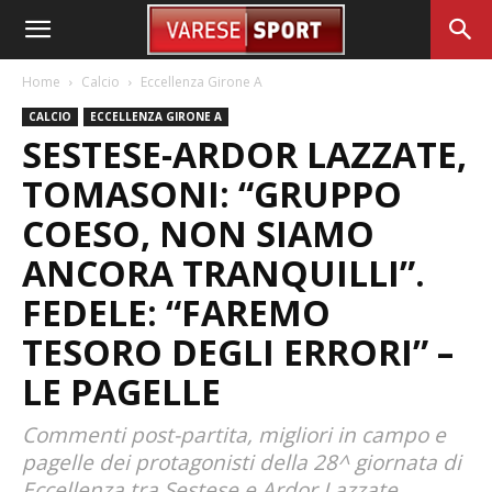
Home
Calcio
Eccellenza Girone A
CALCIO
ECCELLENZA GIRONE A
SESTESE-ARDOR LAZZATE,
TOMASONI: “GRUPPO
COESO, NON SIAMO
ANCORA TRANQUILLI”.
FEDELE: “FAREMO
TESORO DEGLI ERRORI” –
LE PAGELLE
Commenti post-partita, migliori in campo e
pagelle dei protagonisti della 28^ giornata di
Eccellenza tra Sestese e Ardor Lazzate