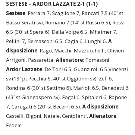
LE PAGELLE
SESTESE – ARDOR LAZZATE 2-1 (1-1)
Sestese
: Ferrara 7, Scaglione 7, Rancati 7.5 (40′ st
Basso Serati sv), Romano 7 (14′ st Russo 6.5), Rossi
6.5 (30′ st Spera 6), Della Volpe 6.5, Mhaimer 7,
Pellini 7, Bernasconi 6.5, Cagia 6, Lunghi 6.
A
disposizione
: Rago, Macchi, Mazzucchelli, Olivieri,
Arrigoni, Passaretta.
Allenatore
: Tomasoni
Ardor Lazzate
: De Toni 6.5, Guanziroli 6.5 Vincenzi
sv (13′ pt Pecchia 6, 40′ st Oggionni sv), Zefi 6,
Rondina 6 (30′ st Settimo 6), Marioli 6.5, Benedetti 6
(43′ st Giangaspero sv), Fogal 6, Spitaleri 6, Rapone
7, Carugati 6 (20′ st Becerri 6.5).
A disposizione
:
Castelli, Bigoni, Natale, Centofanti.
Allenatore
: