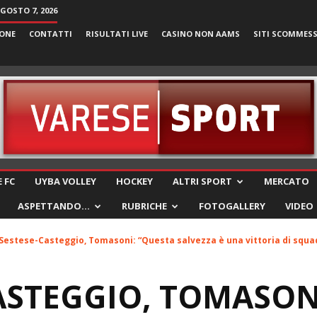
AGOSTO 7, 2026
ONE
CONTATTI
RISULTATI LIVE
CASINO NON AAMS
SITI SCOMMES
VareseSport
 FC
UYBA VOLLEY
HOCKEY
ALTRI SPORT
MERCATO
ASPETTANDO…
RUBRICHE
FOTOGALLERY
VIDEO
Sestese-Casteggio, Tomasoni: “Questa salvezza è una vittoria di squadr
ASTEGGIO, TOMASON