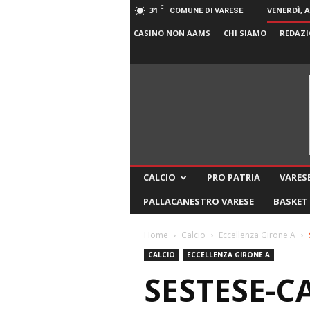
C
31
VENERDÌ, 
COMUNE DI VARESE
CASINO NON AAMS
CHI SIAMO
REDAZI
CALCIO
PRO PATRIA
VARESE
PALLACANESTRO VARESE
BASKET
Home
Calcio
Eccellenza Girone A
CALCIO
ECCELLENZA GIRONE A
SESTESE-C