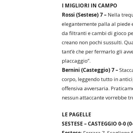
I MIGLIORI IN CAMPO
Rossi (Sestese) 7 –
Nella treq
elegantemente palla al piede 
da filtranti e cambi di gioco p
creano non pochi sussulti. Quan
tant’è che per fermarlo gli avv
placcaggio”.
Bernini (Casteggio) 7 –
Stacca
corpo, leggendo tutto in antic
offensiva avversaria. Praticame
nessun attaccante vorrebbe tro
LE PAGELLE
SESTESE – CASTEGGIO 0-0 (0-
Sestese
: Ferrara 7, Scaglione 