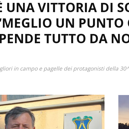
È UNA VITTORIA DI 
 “MEGLIO UN PUNTO
IPENDE TUTTO DA NOI
iori in campo e pagelle dei protagonisti della 30^