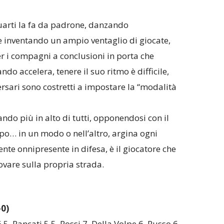
uarti la fa da padrone, danzando
e inventando un ampio ventaglio di giocate,
er i compagni a conclusioni in porta che
do accelera, tenere il suo ritmo è difficile,
ersari sono costretti a impostare la “modalità
ndo più in alto di tutti, opponendosi con il
ipo… in un modo o nell’altro, argina ogni
nte onnipresente in difesa, è il giocatore che
vare sulla propria strada.
0)
6.5, Rancati 5.5, Rossi 7, Della Volpe 6, Russo 6