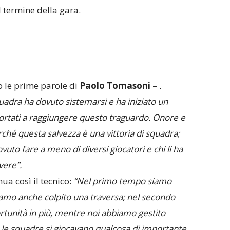
l termine della gara.
o le prime parole di
Paolo Tomasoni
–
.
adra ha dovuto sistemarsi e ha iniziato un
portati a raggiungere questo traguardo. Onore e
rché questa salvezza è una vittoria di squadra;
uto fare a meno di diversi giocatori e chi li ha
vere”.
ua così il tecnico:
“Nel primo tempo siamo
biamo anche colpito una traversa; nel secondo
tunità in più, mentre noi abbiamo gestito
 le squadre si giocavano qualcosa di importante