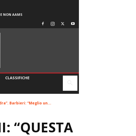
SE NON AAMS
CLASSIFICHE
a”. Barbieri: “Meglio un...
I: “QUESTA