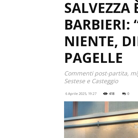
SALVEZZA 
BARBIERI:
NIENTE, D
PAGELLE
Commenti post-partita, migl
Sestese e Casteggio
6 Aprile 2025, 19:27
418
0