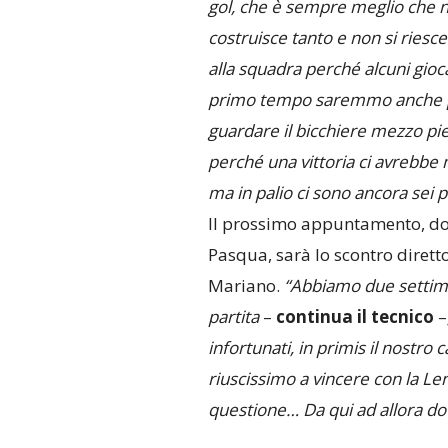
gol, che è sempre meglio che no
costruisce tanto e non si riesc
alla squadra perché alcuni gioca
primo tempo saremmo anche pot
guardare il bicchiere mezzo pi
perché una vittoria ci avrebbe m
ma in palio ci sono ancora sei p
Il prossimo appuntamento, dopo
Pasqua, sarà lo scontro diretto
Mariano.
“Abbiamo due settiman
partita
–
continua
il tecnico
–
infortunati, in primis il nostro
riuscissimo a vincere con la L
questione… Da qui ad allora do