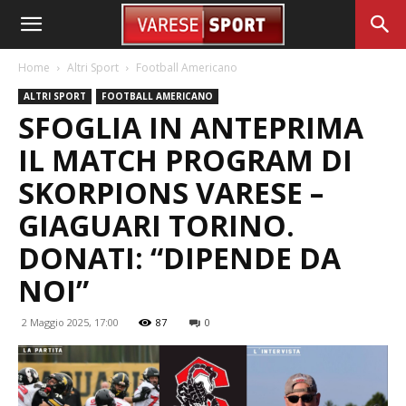
Home
Altri Sport
Football Americano
ALTRI SPORT
FOOTBALL AMERICANO
SFOGLIA IN ANTEPRIMA
IL MATCH PROGRAM DI
SKORPIONS VARESE –
GIAGUARI TORINO.
DONATI: “DIPENDE DA
NOI”
2 Maggio 2025, 17:00
87
0