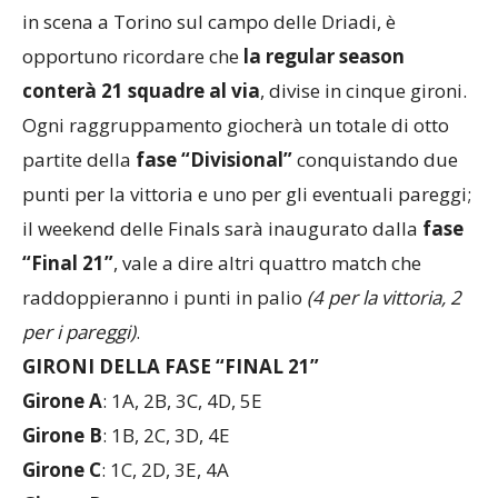
Prima di entrare nello specifico del bowl che andrà
in scena a Torino sul campo delle Driadi, è
opportuno ricordare che
la regular season
conterà 21 squadre al via
, divise in cinque gironi.
Ogni raggruppamento giocherà un totale di otto
partite della
fase “Divisional”
conquistando due
punti per la vittoria e uno per gli eventuali pareggi;
il weekend delle Finals sarà inaugurato dalla
fase
“Final 21”
, vale a dire altri quattro match che
raddoppieranno i punti in palio
(4 per la vittoria, 2
per i pareggi)
.
GIRONI DELLA FASE “FINAL 21”
Girone A
: 1A, 2B, 3C, 4D, 5E
Girone B
: 1B, 2C, 3D, 4E
Girone C
: 1C, 2D, 3E, 4A