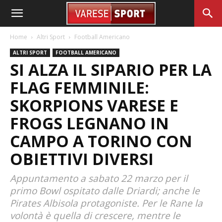
Home
Altri Sport
Football Americano
ALTRI SPORT
FOOTBALL AMERICANO
SI ALZA IL SIPARIO PER LA
FLAG FEMMINILE:
SKORPIONS VARESE E
FROGS LEGNANO IN
CAMPO A TORINO CON
OBIETTIVI DIVERSI
Appuntamento a sabato 22 marzo per il
primo Bowl ospitato dalle Driardi; anche le
Pirates Albisola protagoniste. Per le Rane la
volontà è quella di crescere, mentre le