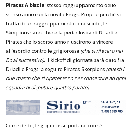
inserite nel
Girone B
insieme alle torinesi e alle
Pirates Albisola
; stesso raggruppamento dello
scorso anno con la novità Frogs. Proprio perché si
tratta di un raggruppamento conosciuto, le
Skorpions sanno bene la pericolosità di Driadi e
Pirates che lo scorso anno riuscirono a vincere
all’esordio contro le grigiorosse
(che si rifecero nel
Bowl successivo)
. Il kickoff di giornata sarà dato fra
Driadi e Frogs; a seguire Pirates-Skorpions
(questi i
due match che si ripeteranno per consentire ad ogni
squadra di disputare quattro partite)
.