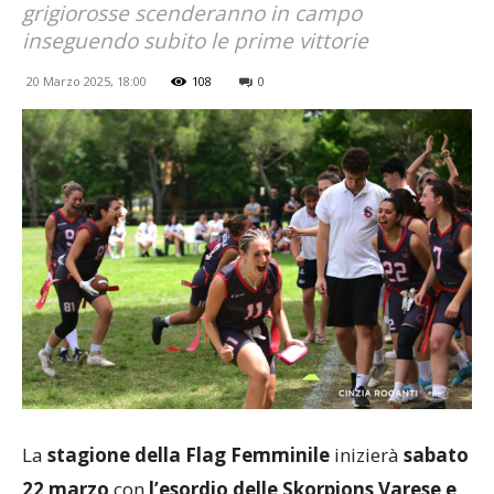
grigiorosse scenderanno in campo
inseguendo subito le prime vittorie
20 Marzo 2025, 18:00
108
0
La
stagione della Flag Femminile
inizierà
sabato
22 marzo
con
l’esordio delle Skorpions Varese e