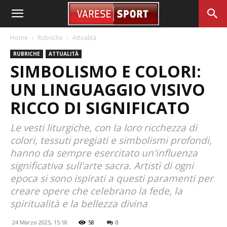
Home
Rubriche
Attualità
RUBRICHE
ATTUALITÀ
SIMBOLISMO E COLORI:
UN LINGUAGGIO VISIVO
RICCO DI SIGNIFICATO
Le vesti liturgiche, con la loro ricchezza di
colori, tessuti pregiati e simbolismi profondi,
hanno da sempre esercitato un'influenza
significativa sull'arte sacra. Artisti di ogni
epoca si sono ispirati a questi paramenti per
creare opere che celebrano la fede, la
spiritualità e la bellezza divina
24 Marzo 2025, 15:18
58
0