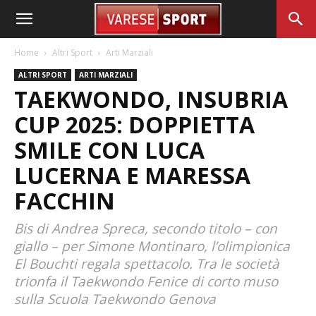
Home
Altri Sport
Arti Marziali
ALTRI SPORT
ARTI MARZIALI
TAEKWONDO, INSUBRIA
CUP 2025: DOPPIETTA
SMILE CON LUCA
LUCERNA E MARESSA
FACCHIN
Bis di Andrea Spreca, secondo titolo – con
giallo – per Simone Montinaro, l’olimpionica
El Bouchti regala spettacolo. Tra le società
trionfa il Taekwondo Fenice di corto muso
sulla Scuola Taekwondo Genova