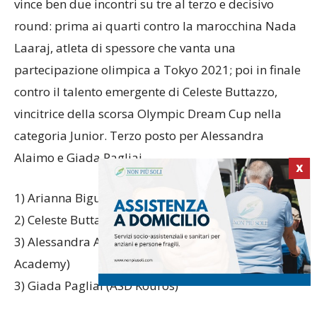
vince ben due incontri su tre al terzo e decisivo
round: prima ai quarti contro la marocchina Nada
Laaraj, atleta di spessore che vanta una
partecipazione olimpica a Tokyo 2021; poi in finale
contro il talento emergente di Celeste Buttazzo,
vincitrice della scorsa Olympic Dream Cup nella
categoria Junior. Terzo posto per Alessandra
Alaimo e Giada Pagliai.
X
1) Arianna Bigucci (Yonghon APSSD)
2) Celeste Buttazzo (Galatina Tkd Institute ASD)
3) Alessandra Alaimo (ASD Taekwondo Sport
Academy)
3) Giada Pagliai (ASD Kouros)