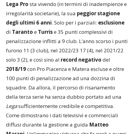
Lega Pro
sta vivendo (in termini di inadempienze e
irregolarità societarie), la sua
peggior stagione
degli ultimi 6 anni
. Solo per i parziali:
esclusione
di
Taranto
e
Turris
e 35 punti complessivi di
penalizzazione inflitti a 9 club. L’anno scorso i punti
furono 11 (3 club), nel 2022/23 17 (4), nel 2021/22
solo 3 (2), e così sino al
record negativo
del
2018/19
con Pro Piacenza e Matera escluse e oltre
100 punti di penalizzazione ad una dozzina di
squadre. Da allora, il percorso di risanamento
della terza serie ha senza dubbio portato ad una
Lega
sufficientemente credibile e competitiva.
Come dimostrano i dati televisivi e commerciali
diffusi durante la gestione a guida
Matteo
Marani
. Un’immagine virtuosa che fa però a pugni