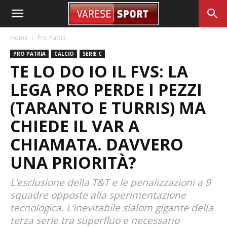
Home
Pro Patria
PRO PATRIA
CALCIO
SERIE C
TE LO DO IO IL FVS: LA
LEGA PRO PERDE I PEZZI
(TARANTO E TURRIS) MA
CHIEDE IL VAR A
CHIAMATA. DAVVERO
UNA PRIORITÀ?
L’esclusione della T&T e le penalizzazioni a 9
squadre opposte alla sperimentazione
tecnologica. L’inevitabile slalom gigante della
terza serie tra superfluo e necessario