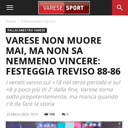
Home
Pallacanestro Varese
PALLACANESTRO VARESE
VARESE NON MUORE
MAI, MA NON SA
NEMMENO VINCERE:
FESTEGGIA TREVISO 88-86
I veneti vanno sul +18 nel terzo periodo e sul
+8 a poco più di 2' dalla fine, Varese torna
sotto prepotentemente, ma manca quando
c'è da fare la storia
23 Marzo 2025, 19:51
998
0