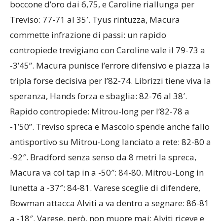
boccone d’oro dai 6,75, e Caroline riallunga per
Treviso: 77-71 al 35′. Tyus rintuzza, Macura
commette infrazione di passi: un rapido
contropiede trevigiano con Caroline vale il 79-73 a
-3’45”. Macura punisce l’errore difensivo e piazza la
tripla forse decisiva per l’82-74. Librizzi tiene viva la
speranza, Hands forza e sbaglia: 82-76 al 38′.
Rapido contropiede: Mitrou-long per l’82-78 a
-1’50”. Treviso spreca e Mascolo spende anche fallo
antisportivo su Mitrou-Long lanciato a rete: 82-80 a
-92″. Bradford senza senso da 8 metri la spreca,
Macura va col tap in a -50″: 84-80. Mitrou-Long in
lunetta a -37″: 84-81. Varese sceglie di difendere,
Bowman attacca Alviti a va dentro a segnare: 86-81
a -18″. Varese, però, non muore mai: Alviti riceve e