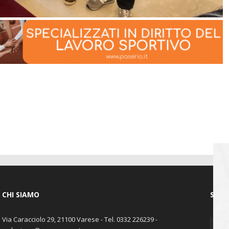
CHI SIAMO
SEGU
Via Caracciolo 29, 21100 Varese - Tel. 0332 226239 -