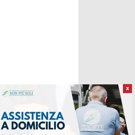
X
ICI