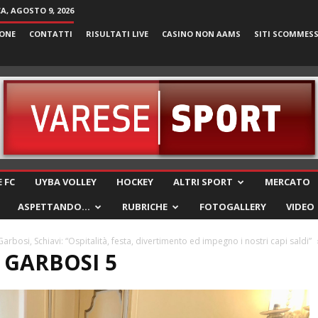
, AGOSTO 9, 2026
ONE
CONTATTI
RISULTATI LIVE
CASINO NON AAMS
SITI SCOMMES
VareseSport
 FC
UYBA VOLLEY
HOCKEY
ALTRI SPORT
MERCATO
ASPETTANDO…
RUBRICHE
FOTOGALLERY
VIDEO
rbosi, Schiavi: “Ospitalità, festa, divertimento ed impegno i nostri capi saldi”
 GARBOSI 5