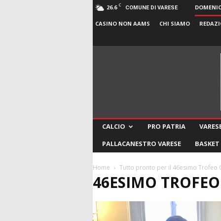
C
26.6
DOMENICA
COMUNE DI VARESE
CASINO NON AAMS
CHI SIAMO
REDAZI
CALCIO
PRO PATRIA
VARESE
PALLACANESTRO VARESE
BASKET
Home
Tutto pronto per il 46esimo Trofeo Ga
46ESIMO TROFEO