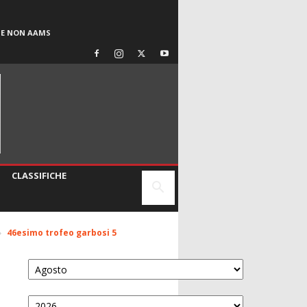
SE NON AAMS
CLASSIFICHE
46esimo trofeo garbosi 5