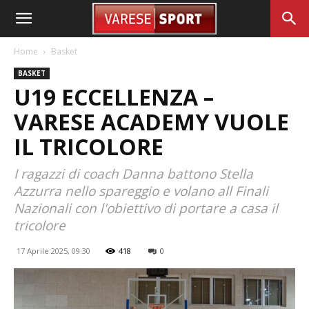
Home
Basket
BASKET
U19 ECCELLENZA –
VARESE ACADEMY VUOLE
IL TRICOLORE
I ragazzi di coach Danna battono Stella
Azzurra nello spareggio e volano all Finali
Nazionali con l'obiettivo di portare a casa il
tricolore
17 Aprile 2025, 09:30
418
0