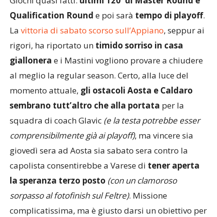
Giochi quasi fatti:
ultimi 120′ di Master Round e
Qualification Round
e poi sarà
tempo di playoff
.
La
vittoria di sabato scorso sull’Appiano
, seppur ai
rigori, ha riportato un
timido sorriso in casa
giallonera
e i Mastini vogliono provare a chiudere
al meglio la regular season. Certo, alla luce del
momento attuale,
gli ostacoli Aosta e Caldaro
sembrano tutt’altro che alla portata
per la
squadra di coach Glavic
(e la testa potrebbe esser
comprensibilmente già ai playoff)
, ma vincere sia
giovedì sera ad Aosta sia sabato sera contro la
capolista consentirebbe a Varese di
tener aperta
la speranza terzo posto
(con un clamoroso
sorpasso al fotofinish sul Feltre)
. Missione
complicatissima, ma è giusto darsi un obiettivo per