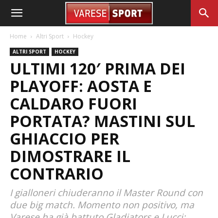
Home
Altri Sport
Hockey
ALTRI SPORT
HOCKEY
ULTIMI 120′ PRIMA DEI
PLAYOFF: AOSTA E
CALDARO FUORI
PORTATA? MASTINI SUL
GHIACCIO PER
DIMOSTRARE IL
CONTRARIO
I gialloneri chiuderanno il Master Round con
due big match. Momento non positivo, ma
Varese ha già battuto Gladiators e Lucci: