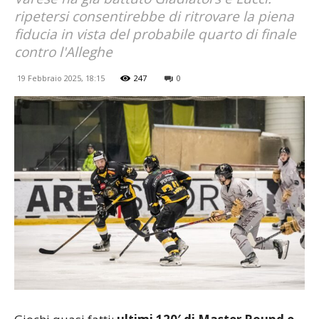
ripetersi consentirebbe di ritrovare la piena
fiducia in vista del probabile quarto di finale
contro l'Alleghe
19 Febbraio 2025, 18:15
247
0