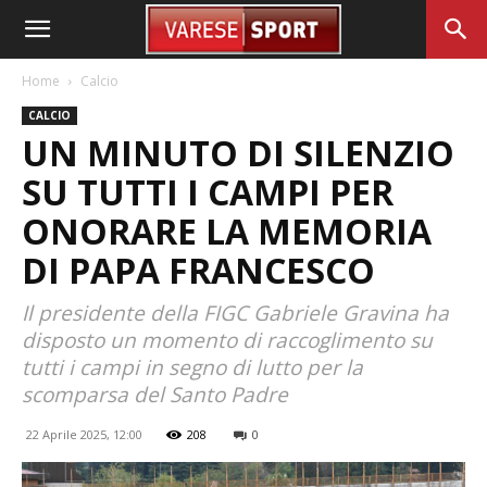
Home
Calcio
CALCIO
UN MINUTO DI SILENZIO
SU TUTTI I CAMPI PER
ONORARE LA MEMORIA
DI PAPA FRANCESCO
Il presidente della FIGC Gabriele Gravina ha
disposto un momento di raccoglimento su
tutti i campi in segno di lutto per la
scomparsa del Santo Padre
22 Aprile 2025, 12:00
208
0