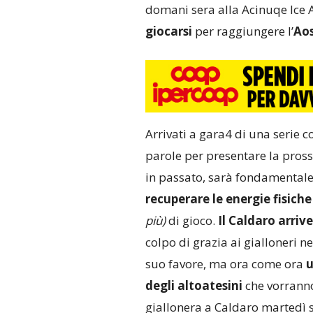
domani sera alla Acinuqe Ice 
giocarsi
per raggiungere l’
Aos
Arrivati a gara4 di una serie co
parole per presentare la pross
in passato, sarà fondamental
recuperare le energie fisiche
più)
di gioco.
Il Caldaro arriv
colpo di grazia ai gialloneri n
suo favore, ma ora come ora
u
degli altoatesini
che vorranno 
giallonera a Caldaro martedì 