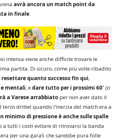
Arena
avrà ancora un match point da
ta in finale
.
sì intensa viene anche difficile trovare le
ima partita. Di sicuro, come più volte ribadito
e
resettare quanto successo fin qui
,
 e mentali
, e
dare tutto per i prossimi 60′
(o
erà a Varese arrabbiato
per non aver dato il
el terzo drittel quando l’inerzia del match era a
n minimo di pressione è anche sulle spalle
a tutti i costi evitare di ritrovarsi la banda
sera per una gara5 che sarebbe pura folle