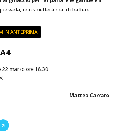
 al ghiaccio per far parlare le gambe e il
ue vada, non smetterà mai di battere.
M IN ANTEPRIMA
RA4
o 22 marzo ore 18.30
e)
Matteo Carraro