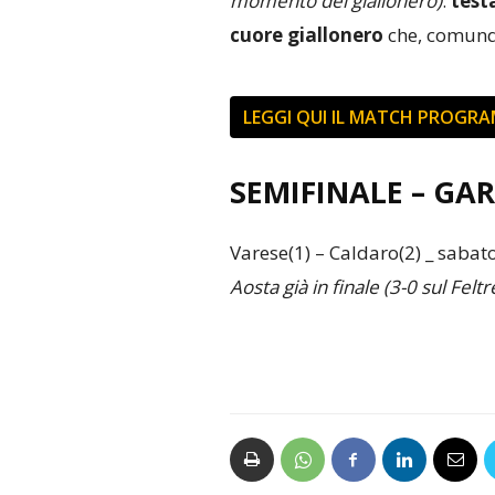
momento dei giallonero)
:
testa
cuore giallonero
che, comunq
LEGGI QUI IL MATCH PROGRA
SEMIFINALE – GA
Varese(1) – Caldaro(2) _ sabat
Aosta già in finale (3-0 sul Feltr