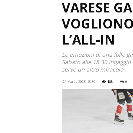
VARESE GA
VOGLIONO
L’ALL-IN
Le emozioni di una folle ga
Sabato alle 18.30 ingaggio 
serve un altro miracolo
21 Marzo 2025, 18:30
188
0