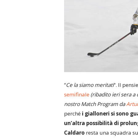
“
Ce la siamo meritati
“. Il pens
semifinale
(ribadito ieri sera a
nostro Match Program da
Artu
perché
i gialloneri si sono g
un’altra possibilità di prolu
Caldaro
resta una squadra sull