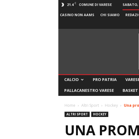
C
21.4
SABATO, 
COMUNE DI VARESE
CASINO NON AAMS
CHI SIAMO
REDAZI
CALCIO
PRO PATRIA
VARESE
PALLACANESTRO VARESE
BASKET
Home
Altri Sport
Hockey
Una pro
ALTRI SPORT
HOCKEY
UNA PROME