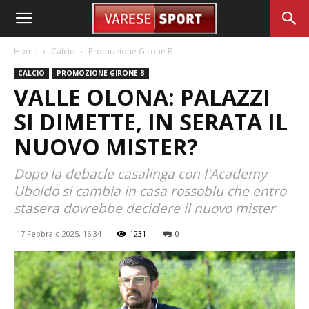
Home
Calcio
Promozione Girone B
CALCIO
PROMOZIONE GIRONE B
VALLE OLONA: PALAZZI
SI DIMETTE, IN SERATA IL
NUOVO MISTER?
Dopo la debacle casalinga con l'Academy
Uboldo si cambia in casa rossoblu che entro
stasera dovrebbe decidere il nuovo mister
17 Febbraio 2025, 16:34
1231
0