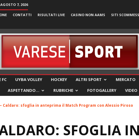
 AGOSTO 7, 2026
ONE
CONTATTI
RISULTATI LIVE
CASINO NON AAMS
SITI SCOMMES
VareseSport
 FC
UYBA VOLLEY
HOCKEY
ALTRI SPORT
MERCATO
ASPETTANDO…
RUBRICHE
FOTOGALLERY
VIDEO
– Caldaro: sfoglia in anteprima il Match Program con Alessio Piroso
CALDARO: SFOGLIA I