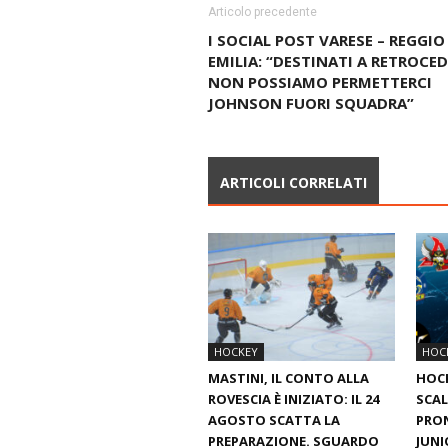
Articolo precedente
I SOCIAL POST VARESE – REGGIO
EMILIA: “DESTINATI A RETROCED
NON POSSIAMO PERMETTERCI
JOHNSON FUORI SQUADRA”
ARTICOLI CORRELATI
HOCKEY
HOC
MASTINI, IL CONTO ALLA
HOC
ROVESCIA È INIZIATO: IL 24
SCAL
AGOSTO SCATTA LA
PRON
PREPARAZIONE. SGUARDO
JUNI