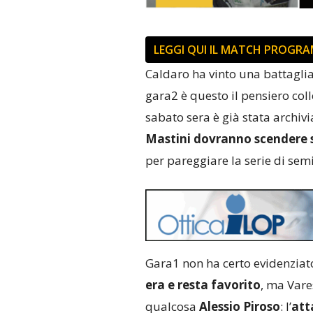
LEGGI QUI IL MATCH PROGRA
Caldaro ha vinto una battaglia,
gara2 è questo il pensiero coll
sabato sera è già stata archiv
Mastini dovranno scendere su
per pareggiare la serie di semi
Gara1 non ha certo evidenziat
era e resta favorito
, ma Vare
qualcosa
Alessio Piroso
: l’
att