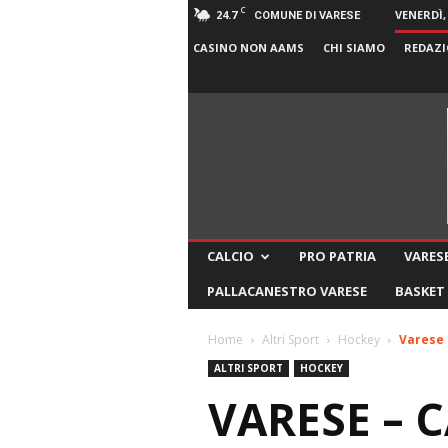
C
24.7
VENERDÌ,
COMUNE DI VARESE
CASINO NON AAMS
CHI SIAMO
REDAZI
CALCIO
PRO PATRIA
VARESE
PALLACANESTRO VARESE
BASKET
Home
Altri Sport
Hockey
Varese 
ALTRI SPORT
HOCKEY
VARESE – 