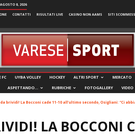
AGOSTO 8, 2026
ONE
CONTATTI
RISULTATI LIVE
CASINO NON AAMS
SITI SCOMMES
VareseSport
 FC
UYBA VOLLEY
HOCKEY
ALTRI SPORT
MERCATO
ASPETTANDO…
RUBRICHE
FOTOGALLERY
VIDEO
da brividi! La Bocconi cade 11-10 all’ultimo secondo, Osigliani: “Ci abbi
IVIDI! LA BOCCONI C