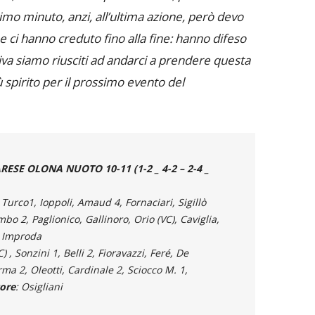
ltimo minuto, anzi, all’ultima azione, però devo
e ci hanno creduto fino alla fine: hanno difeso
siva siamo riusciti ad andarci a prendere questa
ù spirito per il prossimo evento del
RESE OLONA NUOTO
10-11 (
1-2
_
4-2
– 2-4 _
Turco1, Ioppoli, Amaud 4, Fornaciari, Sigillò
mbo 2, Paglionico, Gallinoro, Orio (VC), Caviglia,
: Improda
) , Sonzini 1, Belli 2, Fioravazzi, Feré, De
ma 2, Oleotti, Cardinale 2, Sciocco M. 1,
ore
: Osigliani