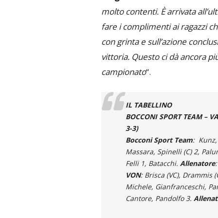
molto contenti. È arrivata all’u
fare i complimenti ai ragazzi ch
con grinta e sull’azione conclu
vittoria. Questo ci dà ancora pi
campionato
“.
IL TABELLINO
BOCCONI SPORT TEAM –
VA
3-3)
Bocconi Sport Team
: Kunz, 
Massara, Spinelli (C) 2, Palu
Felli 1, Batacchi.
Allenatore
VON
: Brisca (VC), Drammis (C
Michele, Gianfranceschi, Par
Cantore, Pandolfo 3.
Allenat