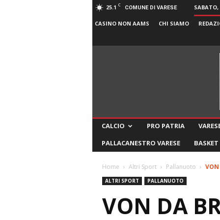
C
25.1
SABATO, 
COMUNE DI VARESE
CASINO NON AAMS
CHI SIAMO
REDAZI
CALCIO
PRO PATRIA
VARESE
PALLACANESTRO VARESE
BASKET
Home
Altri Sport
Pallanuoto
VON 
ALTRI SPORT
PALLANUOTO
VON DA BR