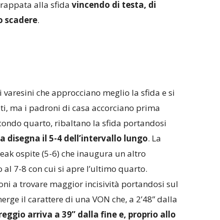
grappata alla sfida
vincendo di testa, di
lo scadere
.
i varesini che approcciano meglio la sfida e si
ti, ma i padroni di casa accorciano prima
econdo quarto, ribaltano la sfida portandosi
a disegna il 5-4 dell’intervallo lungo
. La
reak ospite (5-6) che inaugura un altro
 al 7-8 con cui si apre l’ultimo quarto.
oni a trovare maggior incisività portandosi sul
erge il carattere di una VON che, a 2’48” dalla
areggio arriva a 39” dalla fine e, proprio allo