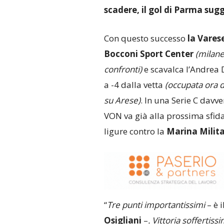
scadere, il gol di Parma sugg
Con questo successo
la Vares
Bocconi Sport Center
(milane
confronti)
e scavalca l’Andrea 
a -4 dalla vetta
(occupata ora d
su Arese)
. In una Serie C davv
VON va già alla prossima sfid
ligure contro la
Marina Milita
“
Tre punti importantissimi
– è 
Osigliani
–
. Vittoria sofferti