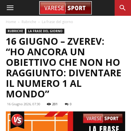
Home
Rubriche
La frase del giorno
RUBRICHE
LA FRASE DEL GIORNO
16 GIUGNO – ZVEREV:
“HO ANCORA UN
OBIETTIVO CHE NON HO
RAGGIUNTO: DIVENTARE
IL NUMERO 1 AL
MONDO”
16 Giugno 2026, 07:30
201
0