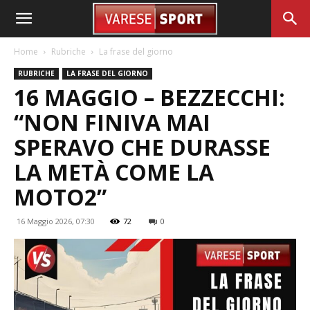
Home
Rubriche
La frase del giorno
RUBRICHE
LA FRASE DEL GIORNO
16 MAGGIO – BEZZECCHI:
“NON FINIVA MAI
SPERAVO CHE DURASSE
LA METÀ COME LA
MOTO2”
16 Maggio 2026, 07:30
72
0