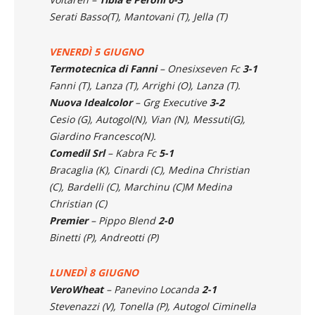
Serati Basso(T), Mantovani (T), Jella (T)
VENERDÌ 5 GIUGNO
Termotecnica di Fanni
– Onesixseven Fc
3-1
Fanni (T), Lanza (T), Arrighi (O), Lanza (T).
Nuova Idealcolor
– Grg Executive
3-2
Cesio (G), Autogol(N), Vian (N), Messuti(G),
Giardino Francesco(N).
Comedil Srl
– Kabra Fc
5-1
Bracaglia (K), Cinardi (C), Medina Christian
(C), Bardelli (C), Marchinu (C)
M
Medina
Christian (C)
Premier
– Pippo Blend
2-0
Binetti (P), Andreotti (P)
LUNEDÌ 8 GIUGNO
VeroWheat
– Panevino Locanda
2-1
Stevenazzi (V), Tonella (P), Autogol Ciminella