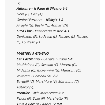
(V)
Adhome
–
Il Pane di Silvano 1-1
Fiore (P), Ceci (A)
Genius’ Partners –
Nicky’s 1-2
Airaghi (G), Bushi (N), Ahmari (N)
Luca Flor
– Pasticceria Pastori
4-1
Donizzetti (P), Lo Presti (L), Panzeri (L), Panzeri
(L), Lo Presti (L)
MARTEDÌ 9 GIUGNO
Car Castronno
– Garage Europa
5-1
Maddalena (C), Sessolo (C), Moretti (C),
Midaglia (C), Giovannini (G), Municchi (C).
Voltaren – Comedil Srl
2-2
Bardelli (C), Marchioro (V), Marchinu (C),
Autogol (V).
Premier
– Avis Morazzone
3-0
Peloni (P), Scali (P), Marchetta (P).
Tibia e Peroni
– Kabra Fc
8-0