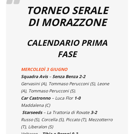
TORNEO SERALE
DI MORAZZONE
CALENDARIO PRIMA
FASE
MERCOLEDÌ 3 GIUGNO
Squadra Avis
–
Senza Benza 2-2
Gervasini (A), Tommaso Perucconi (S), Leone
(A), Tommaso Perucconi (S).
Car Castronno
– Luca Flor
1-0
Maddalena (C)
Starseeds
– La Trattoria di Rovate
3-2
Russo (S), Corcella (S), Piccato (T), Mezzotterro
(T), Liberalon (S)
Voltaren
–
Tibia e Peroni 0-3