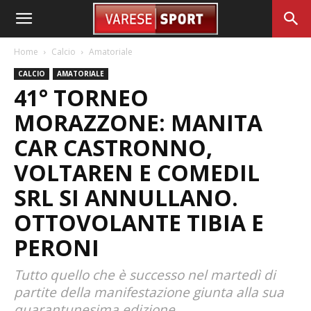
Home
Calcio
Amatoriale
CALCIO
AMATORIALE
41° TORNEO
MORAZZONE: MANITA
CAR CASTRONNO,
VOLTAREN E COMEDIL
SRL SI ANNULLANO.
OTTOVOLANTE TIBIA E
PERONI
Tutto quello che è successo nel martedì di
partite della manifestazione giunta alla sua
quarantunesima edizione