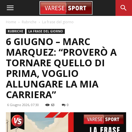
Home
Rubriche
La frase del giorno
RUBRICHE
LA FRASE DEL GIORNO
6 GIUGNO – MARC
MARQUEZ: “PROVERÒ A
TORNARE QUELLO DI
PRIMA, VOGLIO
ALLUNGARE LA MIA
CARRIERA”
6 Giugno 2026, 07:30
63
0