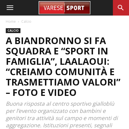
Home
Calcio
CALCIO
A BIANDRONNO SI FA
SQUADRA E “SPORT IN
FAMIGLIA”, LAALAOUI:
“CREIAMO COMUNITÀ E
TRASMETTIAMO VALORI”
– FOTO E VIDEO
Buona risposta al centro sportivo gialloblù
per l’evento organizzato con bambini e
genitori tra attività sul campo e momenti di
aggregazione. Istituzioni presenti, segnali