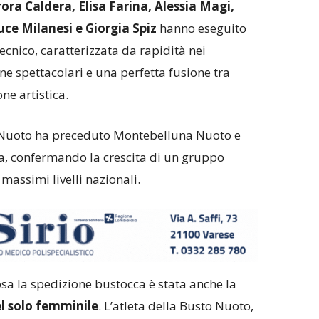
rora Caldera, Elisa Farina, Alessia Magi,
uce Milanesi e Giorgia Spiz
hanno eseguito
tecnico, caratterizzata da rapidità nei
e spettacolari e una perfetta fusione tra
ne artistica.
o Nuoto ha preceduto Montebelluna Nuoto e
, confermando la crescita di un gruppo
massimi livelli nazionali.
sa la spedizione bustocca è stata anche la
el solo femminile
. L’atleta della Busto Nuoto,