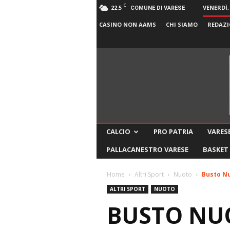
C
22.5
VENERDÌ,
COMUNE DI VARESE
CASINO NON AAMS
CHI SIAMO
REDAZI
CALCIO
PRO PATRIA
VARESE
PALLACANESTRO VARESE
BASKET
Home
Altri Sport
Nuoto
Busto Nu
ALTRI SPORT
NUOTO
BUSTO NUO