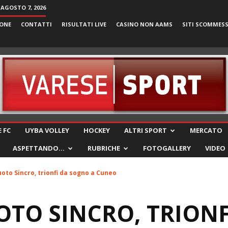
 AGOSTO 7, 2026
ONE
CONTATTI
RISULTATI LIVE
CASINO NON AAMS
SITI SCOMMES
VareseSport
 FC
UYBA VOLLEY
HOCKEY
ALTRI SPORT
MERCATO
ASPETTANDO…
RUBRICHE
FOTOGALLERY
VIDEO
oto Sincro, trionfi da sogno a Cuneo
TO SINCRO, TRIONF