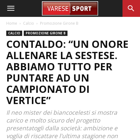
Home
Calcio
Promozione Girone B
CALCIO
PROMOZIONE GIRONE B
CONTALDO: “UN ONORE
ALLENARE LA SESTESE.
ABBIAMO TUTTO PER
PUNTARE AD UN
CAMPIONATO DI
VERTICE”
Il neo mister dei biancocelesti si mostra
carico e molto sicuro del progetto
presentatogli dalla società: ambizione e
voglia di riscattare l'ultima stagione non