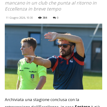
mancano in un club che punta al ritorno in
Eccellenza in breve tempo
11 Giugno 2026, 10:30
384
0
Archiviata una stagione conclusa con la
retrocessione dall’Eccellenza, in casa
Sestese
è già