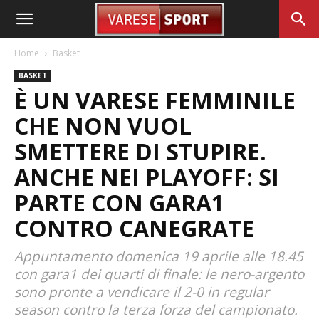
Home
Basket
BASKET
È UN VARESE FEMMINILE
CHE NON VUOL
SMETTERE DI STUPIRE.
ANCHE NEI PLAYOFF: SI
PARTE CON GARA1
CONTRO CANEGRATE
Appuntamento domenica 19 aprile alle 18.45
con gara1 dei quarti di finale: le nero-argento
sono pronte a vendicare il 2-0 in regular
season contro la terza forza del campionato.