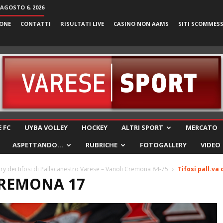
 AGOSTO 6, 2026
ONE
CONTATTI
RISULTATI LIVE
CASINO NON AAMS
SITI SCOMMES
VareseSport
 FC
UYBA VOLLEY
HOCKEY
ALTRI SPORT
MERCATO
ASPETTANDO…
RUBRICHE
FOTOGALLERY
VIDEO
ry dei tifosi di Pallacanestro Varese – Vanoli Cremona 84-75
Tifosi pall.va
CREMONA 17