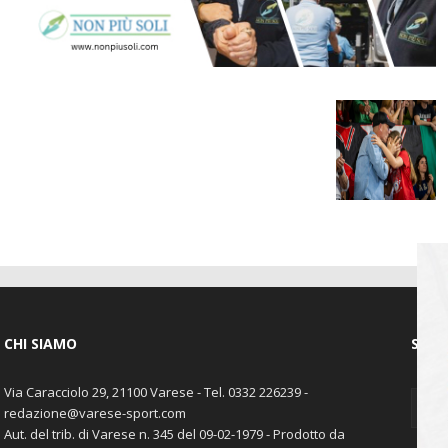
CHI SIAMO
SEGU
Via Caracciolo 29, 21100 Varese - Tel. 0332 226239 -
redazione@varese-sport.com
Aut. del trib. di Varese n. 345 del 09-02-1979 - Prodotto da