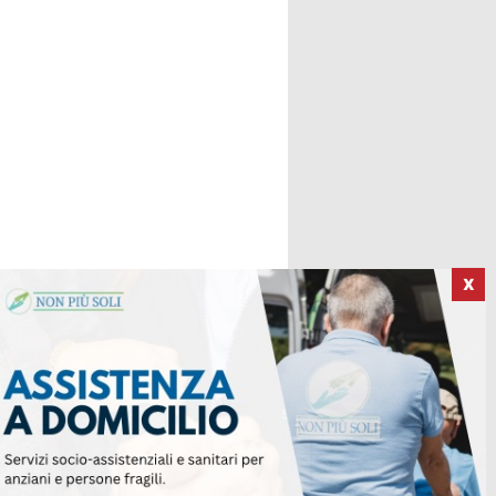
X
ICI