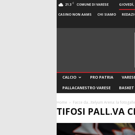
C
21.3
GIOVEDÌ,
COMUNE DI VARESE
CASINO NON AAMS
CHI SIAMO
REDAZI
CALCIO
PRO PATRIA
VARESE
PALLACANESTRO VARESE
BASKET
Home
Facce da…Itelyum Arena: la fotogalle
TIFOSI PALL.VA 