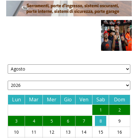
Lun
Mar
Mer
Gio
Ven
Sab
Dom
1
2
3
4
5
6
7
8
9
10
11
12
13
14
15
16