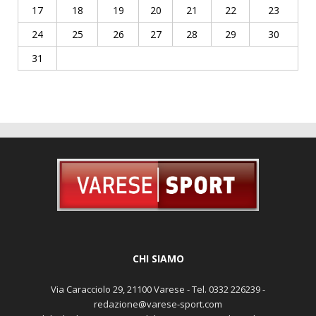
17
18
19
20
21
22
23
24
25
26
27
28
29
30
31
CHI SIAMO
Via Caracciolo 29, 21100 Varese - Tel. 0332 226239 -
redazione@varese-sport.com