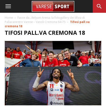
Home
Facce da…Itelyum Arena: la fotogallery dei tifosi di
Pallacanestro Varese – Vanoli Cremona 84-75
Tifosi pall.va
cremona 18
TIFOSI PALL.VA CREMONA 18