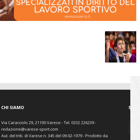
CHI SIAMO
SEGU
Via Caracciolo 29, 21100 Varese - Tel. 0332 226239 -
redazione@varese-sport.com
Aut. del trib. di Varese n. 345 del 09-02-1979 - Prodotto da