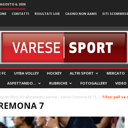
 AGOSTO 6, 2026
ONE
CONTATTI
RISULTATI LIVE
CASINO NON AAMS
SITI SCOMMES
VareseSport
 FC
UYBA VOLLEY
HOCKEY
ALTRI SPORT
MERCATO
ASPETTANDO…
RUBRICHE
FOTOGALLERY
VIDEO
ry dei tifosi di Pallacanestro Varese – Vanoli Cremona 84-75
Tifosi pall.va
CREMONA 7