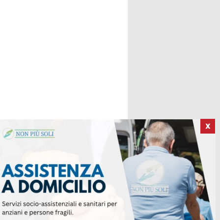
X
ICI