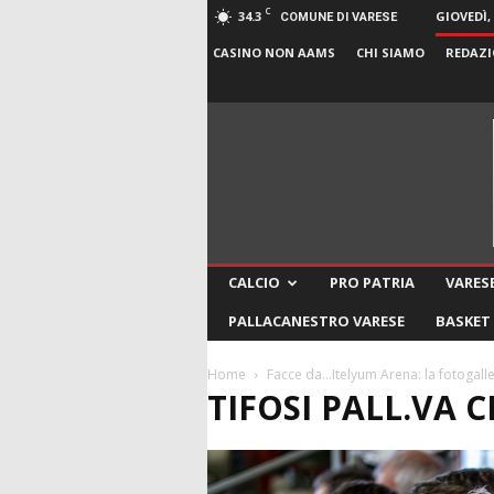
C
34.3
GIOVEDÌ,
COMUNE DI VARESE
CASINO NON AAMS
CHI SIAMO
REDAZI
CALCIO
PRO PATRIA
VARESE
PALLACANESTRO VARESE
BASKET
Home
Facce da…Itelyum Arena: la fotogalle
TIFOSI PALL.VA 