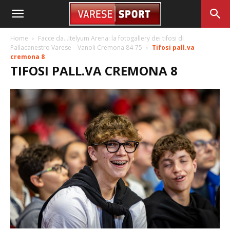
Home
Facce da…Itelyum Arena: la fotogallery dei tifosi di
Pallacanestro Varese – Vanoli Cremona 84-75
Tifosi pall.va
cremona 8
TIFOSI PALL.VA CREMONA 8