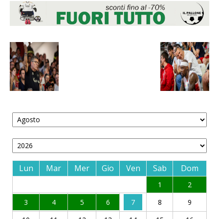
Lun
Mar
Mer
Gio
Ven
Sab
Dom
1
2
3
4
5
6
7
8
9