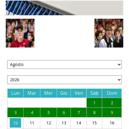
Lun
Mar
Mer
Gio
Ven
Sab
Dom
1
2
3
4
5
6
7
8
9
10
11
12
13
14
15
16