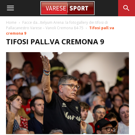
Home
Facce da…Itelyum Arena: la fotogallery dei tifosi di
Pallacanestro Varese – Vanoli Cremona 84-75
Tifosi pall.va
cremona 9
TIFOSI PALL.VA CREMONA 9