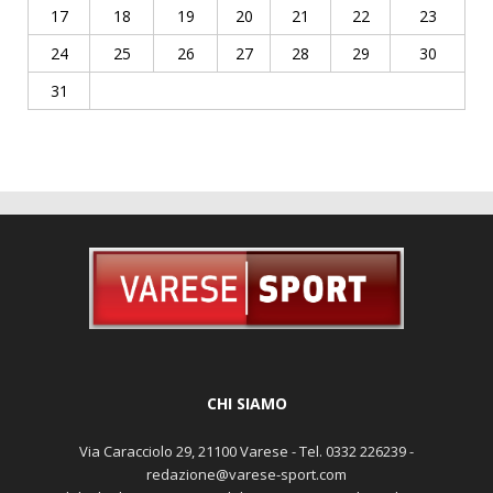
17
18
19
20
21
22
23
24
25
26
27
28
29
30
31
CHI SIAMO
Via Caracciolo 29, 21100 Varese - Tel. 0332 226239 -
redazione@varese-sport.com