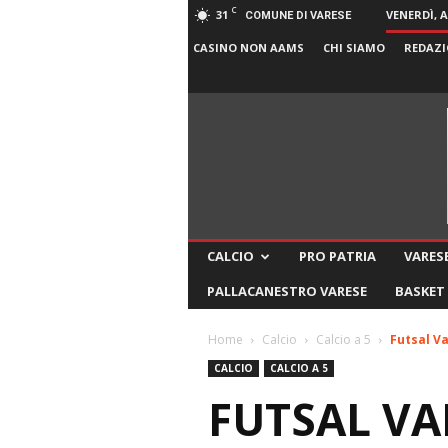
C
31
VENERDÌ, 
COMUNE DI VARESE
CASINO NON AAMS
CHI SIAMO
REDAZI
CALCIO
PRO PATRIA
VARESE
PALLACANESTRO VARESE
BASKET
Home
Calcio
Calcio a 5
Futsal Va
CALCIO
CALCIO A 5
FUTSAL VA