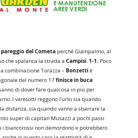
pareggio del Cometa
perché Giampalmo, al
so che spalanca la strada a
Campisi
.
1-1.
Poco
la combinazione Torazza –
Bonzetti
è
iagonale del numero 17
finisce in buca
anno di dover fare qualcosa in più per
urno. I varesotti reggono l’urto sia quando
lla distanza, sia quando vanno a sbarrare la
nto super di capitan Musazzi a pochi passi
to i biancorossi non demordono e potrebbero
 anche in questo caso la reattività di e