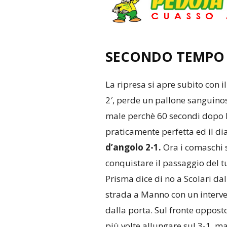
SECONDO TEMPO
La ripresa si apre subito con il
2′, perde un pallone sanguino
male perchè 60 secondi dopo 
praticamente perfetta ed il d
d’angolo 2-1.
Ora i comaschi s
conquistare il passaggio del t
Prisma dice di no a Scolari da
strada a Manno con un interve
dalla porta. Sul fronte oppos
più volte allungare sul 3-1, ma