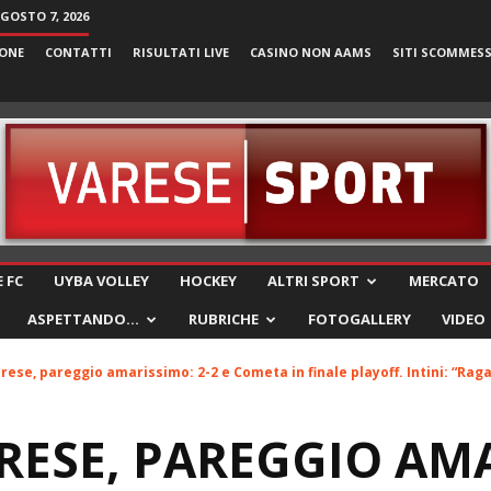
AGOSTO 7, 2026
ONE
CONTATTI
RISULTATI LIVE
CASINO NON AAMS
SITI SCOMMES
VareseSport
 FC
UYBA VOLLEY
HOCKEY
ALTRI SPORT
MERCATO
ASPETTANDO…
RUBRICHE
FOTOGALLERY
VIDEO
rese, pareggio amarissimo: 2-2 e Cometa in finale playoff. Intini: “Ragaz
RESE, PAREGGIO AM