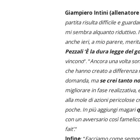
Giampiero Intini (allenatore
partita risulta difficile e guard
mi sembra alquanto riduttivo. I 
anche ieri, a mio parere, meri
Pezzali ‘È la dura legge del go
vincono
“. “
Ancora una volta sono
che hanno creato a differenza n
domanda, ma
se crei tanto no
migliorare in fase realizzativa,
alla mole di azioni pericolose 
poche. In più aggiungi magari
q
con un avversario così famelico 
fait’.
“
Infine
: “
Facciamo come sempre 