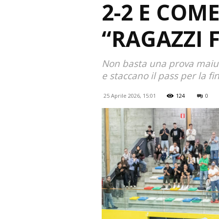
2-2 E COME
“RAGAZZI 
Non basta una prova maiusc
e staccano il pass per la fi
25 Aprile 2026, 15:01
124
0