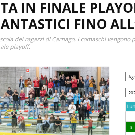
TA IN FINALE PLAYOF
FANTASTICI FINO AL
ola dei ragazzi di Carnago, i comaschi vengono pr
nale playoff.
Lu
3