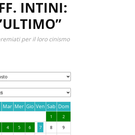
F. INTINI:
L’ULTIMO”
emiati per il loro cinismo
n
Mar
Mer
Gio
Ven
Sab
Dom
1
2
4
5
6
7
8
9