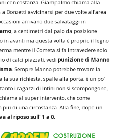
ioni con costanza. Giampalmo chiama alla
 a Bonzetti avvicinarsi per due volte all’area
occasioni arrivano due salvataggi in
damo
, a centimetri dal palo da posizione
in avanti ma questa volta è proprio il legno
i ferma mentre il Cometa si fa intravedere solo
o di calci piazzati, vedi
punizione di Manno
risma
. Sempre Manno potrebbe trovare la
 la sua richiesta, spalle alla porta, è un po’
ntanto i ragazzi di Intini non si scompongono,
 chiama al super intervento, che come
n più di una circostanza. Alla fine, dopo un
 va al riposo sull’ 1 a 0.