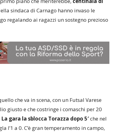
i primo piano che meriterebbe,
centinaia di
della sindaca di Carnago hanno invaso le
ago regalando ai ragazzi un sostegno prezioso
ello che va in scena, con un Futsal Varese
lio giusto e che costringe i comaschi per 20
.
La gara la sblocca Torazza dopo 5′
che nel
sigla l’1 a 0. C’è gran temperamento in campo,