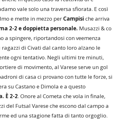
adamo vale solo una traversa sfiorata. E così
almo e mette in mezzo per
Campisi
che arriva
rma 2-2 e doppietta personale.
Musazzi & co
no a spingere, riportandosi con veemenza
ragazzi di Civati dal canto loro alzano le
nte ogni tentativo. Negli ultimi tre minuti,
 portiere di movimento, al Varese serve un gol
padroni di casa ci provano con tutte le forze, si
ra su Castano e Dimola e a questo
a. È 2-2
. Onore al Cometa che vola in finale,
i del Futsal Varese che escono dal campo a
rme ed una stagione fatta di tanto orgoglio.