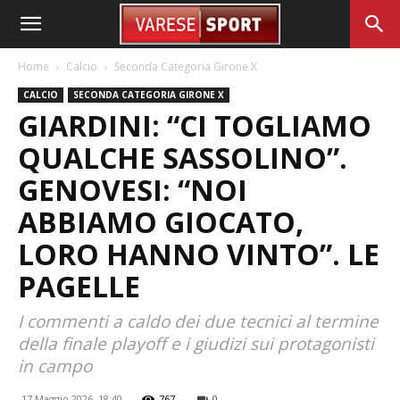
Home
Calcio
Seconda Categoria Girone X
CALCIO
SECONDA CATEGORIA GIRONE X
GIARDINI: “CI TOGLIAMO
QUALCHE SASSOLINO”.
GENOVESI: “NOI
ABBIAMO GIOCATO,
LORO HANNO VINTO”. LE
PAGELLE
I commenti a caldo dei due tecnici al termine
della finale playoff e i giudizi sui protagonisti
in campo
17 Maggio 2026, 18:40
767
0