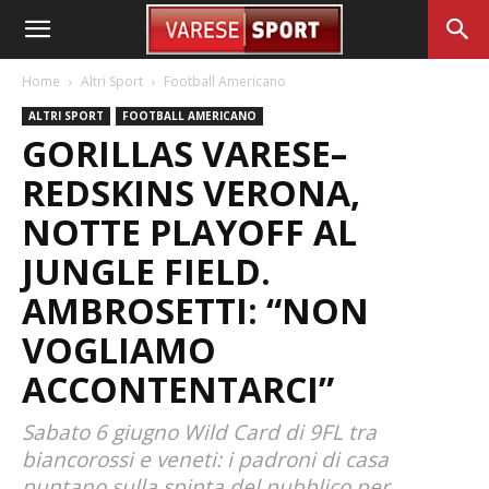
Home
Altri Sport
Football Americano
ALTRI SPORT
FOOTBALL AMERICANO
GORILLAS VARESE–
REDSKINS VERONA,
NOTTE PLAYOFF AL
JUNGLE FIELD.
AMBROSETTI: “NON
VOGLIAMO
ACCONTENTARCI”
Sabato 6 giugno Wild Card di 9FL tra
biancorossi e veneti: i padroni di casa
puntano sulla spinta del pubblico per