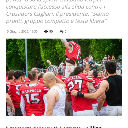
conquistare l’accesso alla sfida contro i
Crusaders Cagliari. Il presidente: “Siamo
pronti, gruppo compatto e testa libera”
5 Giugno 2026, 16:30
90
0