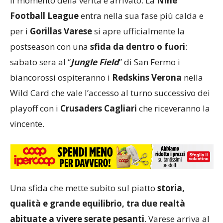
Il momento della verità è arrivato. La
Nine
Football League
entra nella sua fase più calda e
per i
Gorillas Varese
si apre ufficialmente la
postseason con una
sfida da dentro o fuori
:
sabato sera al “
Jungle Field
” di San Fermo i
biancorossi ospiteranno i
Redskins Verona
nella
Wild Card che vale l’accesso al turno successivo dei
playoff con i
Crusaders Cagliari
che riceveranno la
vincente.
Una sfida che mette subito sul piatto
storia,
qualità e grande equilibrio, tra due realtà
abituate a vivere serate pesanti
. Varese arriva al