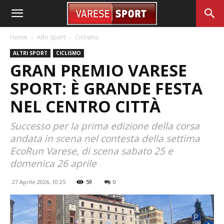
Home
Altri Sport
Ciclismo
ALTRI SPORT
CICLISMO
GRAN PREMIO VARESE
SPORT: È GRANDE FESTA
NEL CENTRO CITTÀ
Successo per la prima edizione della corsa
andata in scena nel contesta della settima
EcoRun Varese, di scena sabato 25 e
domenica 26 aprile
27 Aprile 2026, 10:25
59
0