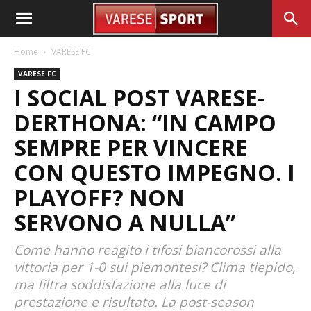
Home
VARESE FC
VARESE FC
I SOCIAL POST VARESE-
DERTHONA: “IN CAMPO
SEMPRE PER VINCERE
CON QUESTO IMPEGNO. I
PLAYOFF? NON
SERVONO A NULLA”
Come hanno reagito i tifosi biancorossi alla
vittoria per 1-0 sui piemontesi? Clima tiepido,
ma filtra soddisfazione alla luce di
prestazione e risultato. La post-season