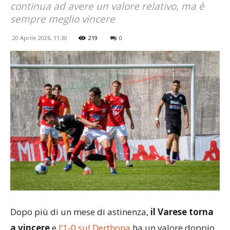
continua ad avere un valore relativo, ma è
sempre meglio vincere
20 Aprile 2026, 11:30
219
0
Dopo più di un mese di astinenza,
il Varese torna
a vincere
e
l’1-0 sul Derthona
ha un valore doppio