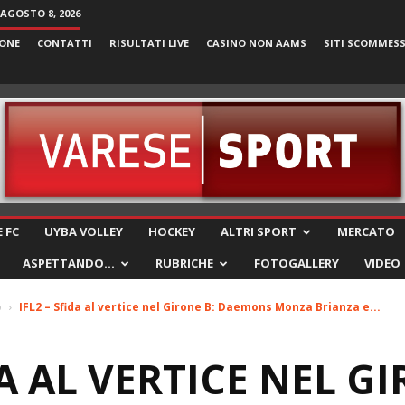
AGOSTO 8, 2026
ONE
CONTATTI
RISULTATI LIVE
CASINO NON AAMS
SITI SCOMMES
VareseSport
 FC
UYBA VOLLEY
HOCKEY
ALTRI SPORT
MERCATO
ASPETTANDO…
RUBRICHE
FOTOGALLERY
VIDEO
o
IFL2 – Sfida al vertice nel Girone B: Daemons Monza Brianza e...
DA AL VERTICE NEL G