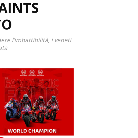
AINTS
TO
e l’imbattibilità, i veneti
ata