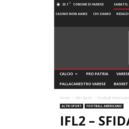
C
25.1
SABATO, 
COMUNE DI VARESE
CASINO NON AAMS
CHI SIAMO
REDAZI
CALCIO
PRO PATRIA
VARESE
PALLACANESTRO VARESE
BASKET
Home
Altri Sport
Football American
ALTRI SPORT
FOOTBALL AMERICANO
IFL2 – SFI