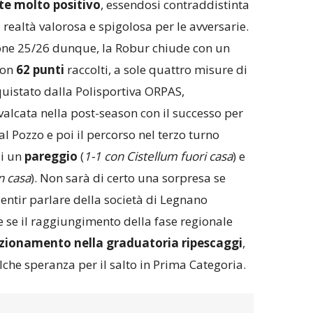
e molto positivo
, essendosi contraddistinta
realtà valorosa e spigolosa per le avversarie.
one 25/26 dunque, la Robur chiude con un
con
62 punti
raccolti, a sole quattro misure di
uistato dalla Polisportiva ORPAS,
alcata nella post-season con il successo per
Dal Pozzo e poi il percorso nel terzo turno
di un
pareggio
(
1-1 con Cistellum fuori casa
) e
n casa
). Non sarà di certo una sorpresa se
ntir parlare della società di Legnano
 se il raggiungimento della fase regionale
zionamento nella graduatoria ripescaggi
,
he speranza per il salto in Prima Categoria.