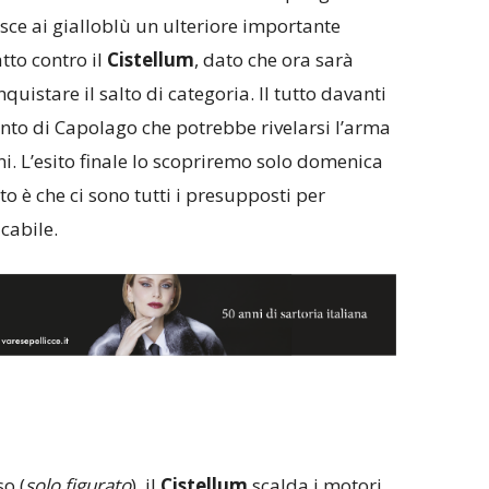
isce ai gialloblù un ulteriore importante
tto contro il
Cistellum
, dato che ora sarà
quistare il salto di categoria. Il tutto davanti
anto di Capolago che potrebbe rivelarsi l’arma
ni. L’esito finale lo scopriremo solo domenica
to è che ci sono tutti i presupposti per
cabile.
o (
solo figurato
), il
Cistellum
scalda i motori