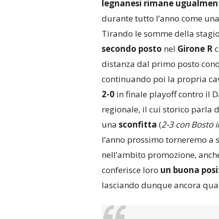
legnanesi rimane ugualment
durante tutto l’anno come una 
Tirando le somme della stagi
secondo posto
nel
Girone R
distanza dal primo posto conq
continuando poi la propria cav
2-0
in finale playoff contro il 
regionale, il cui storico parla 
una
sconfitta
(
2-3 con Bosto i
l’anno prossimo torneremo a se
nell’ambito promozione, anche
conferisce loro
un buona posi
lasciando dunque ancora qualc