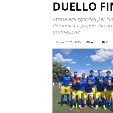
DUELLO FI
Attesa agli sgoccioli per l
domenica 7 giugno alle ore
promozione
6 Giugno 2026, 10:15
453
0