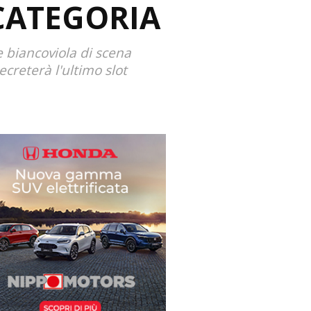
 CATEGORIA
e biancoviola di scena
creterà l'ultimo slot