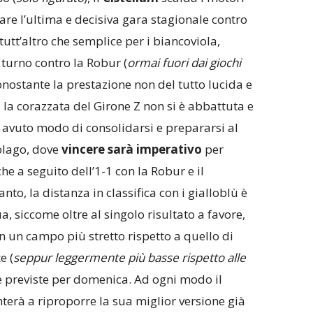
are l’ultima e decisiva gara stagionale contro
tutt’altro che semplice per i biancoviola,
turno contro la Robur (
ormai fuori dai giochi
onostante la prestazione non del tutto lucida e
 la corazzata del Girone Z non si è abbattuta e
 avuto modo di consolidarsi e prepararsi al
olago, dove
vincere sarà imperativo
per
e a seguito dell’1-1 con la Robur e il
to, la distanza in classifica con i gialloblù è
a, siccome oltre al singolo risultato a favore,
on un campo più stretto rispetto a quello di
e (
seppur leggermente più basse rispetto alle
 previste per domenica. Ad ogni modo il
nterà a riproporre la sua miglior versione già