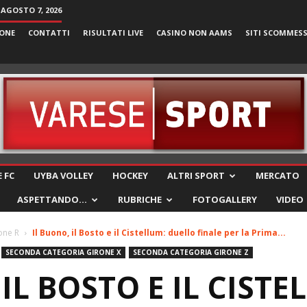
 AGOSTO 7, 2026
ONE
CONTATTI
RISULTATI LIVE
CASINO NON AAMS
SITI SCOMMES
VareseSport
 FC
UYBA VOLLEY
HOCKEY
ALTRI SPORT
MERCATO
ASPETTANDO…
RUBRICHE
FOTOGALLERY
VIDEO
one R
Il Buono, il Bosto e il Cistellum: duello finale per la Prima...
SECONDA CATEGORIA GIRONE X
SECONDA CATEGORIA GIRONE Z
IL BOSTO E IL CISTE