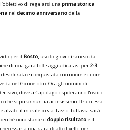
 l’obiettivo di regalarsi una
prima storica
ria
nel
decimo anniversario
della
vido per il
Bosto
, uscito giovedì scorso da
mine di una gara folle aggiudicatasi per
2-3
o desiderata e conquistata con onore e cuore,
vetta nel Girone otto. Ora gli uomini di
decisivo, dove a Capolago ospiteranno l’ostico
to che si preannuncia accesissimo. Il successo
alzato il morale in via Tasso, tuttavia sarà
 perché nonostante il
doppio risultato
e il
à necessaria una gara di alto livello per