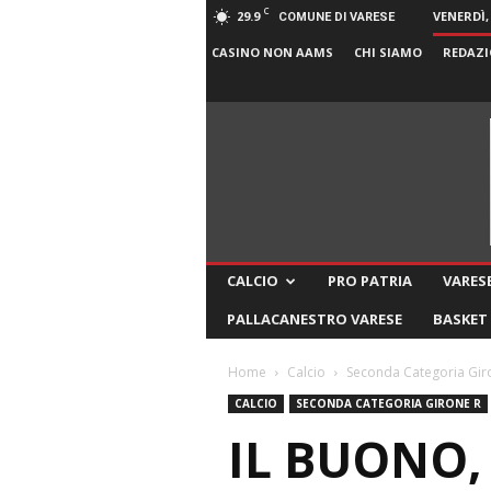
C
29.9
VENERDÌ,
COMUNE DI VARESE
CASINO NON AAMS
CHI SIAMO
REDAZI
CALCIO
PRO PATRIA
VARESE
PALLACANESTRO VARESE
BASKET
Home
Calcio
Seconda Categoria Gir
CALCIO
SECONDA CATEGORIA GIRONE R
IL BUONO, 