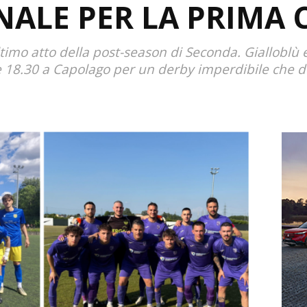
NALE PER LA PRIMA
'ultimo atto della post-season di Seconda. Gialloblù 
 18.30 a Capolago per un derby imperdibile che de