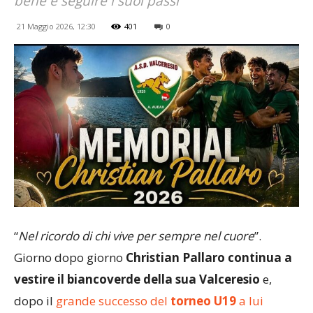
bene e seguire i suoi passi"
21 Maggio 2026, 12:30
401
0
“
Nel ricordo di chi vive per sempre nel cuore
”.
Giorno dopo giorno
Christian Pallaro continua a
vestire il biancoverde della sua Valceresio
e,
dopo il
grande successo del
torneo U19
a lui