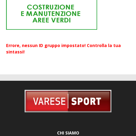
Errore, nessun ID gruppo impostato! Controlla la tua
sintassi!
CHI SIAMO