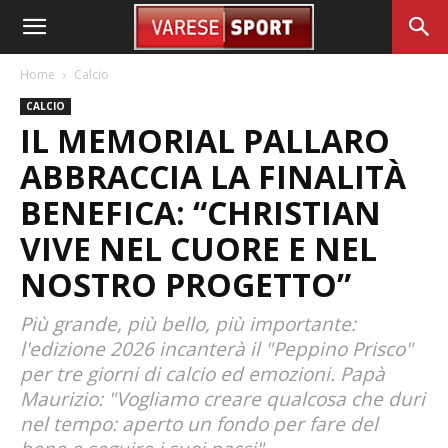
Home
Calcio
CALCIO
IL MEMORIAL PALLARO
ABBRACCIA LA FINALITÀ
BENEFICA: “CHRISTIAN
VIVE NEL CUORE E NEL
NOSTRO PROGETTO”
Più grande, più bello, più importante:
l'edizione 2026 incanterà il "Peppino Prisco"
per tre giorni di calcio ed emozioni. Papà
Maurizio: "Vogliamo creare qualcosa che duri
nel tempo: aperto un fondo per fare del