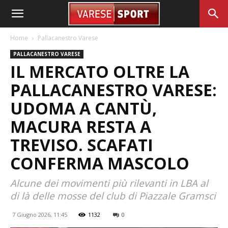
Home
Pallacanestro Varese
PALLACANESTRO VARESE
IL MERCATO OLTRE LA
PALLACANESTRO VARESE:
UDOMA A CANTÙ,
MACURA RESTA A
TREVISO. SCAFATI
CONFERMA MASCOLO
Alcune dei movimenti più rilevanti in LBA al
di là delle mosse del club di Piazzale Gramsci
7 Giugno 2026, 11:45
1132
0