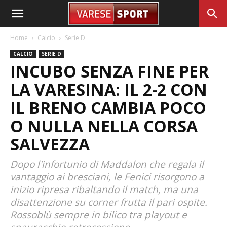
Home
Calcio
Serie D
CALCIO
SERIE D
INCUBO SENZA FINE PER
LA VARESINA: IL 2-2 CON
IL BRENO CAMBIA POCO
O NULLA NELLA CORSA
SALVEZZA
Dopo l'infortunio di Maddalon che regala il
vantaggio ai bresciani, le Fenici risorgono a
inizio ripresa ribaltando il match, ma una
disattenzione su corner frutta il pari ospite.
Rossoblù sempre in bilico tra playout e