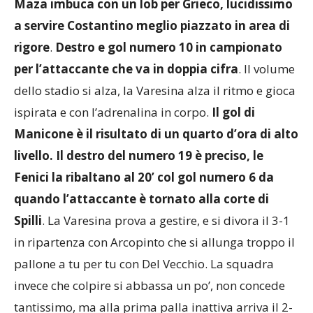
ripresa. Dopo 5 minuti, arriva il pareggio. S
ainz
Maza imbuca con un lob per Grieco, lucidissimo
a servire Costantino meglio piazzato in area di
rigore
.
Destro e gol numero 10 in campionato
per l’attaccante che va in doppia cifra
. Il volume
dello stadio si alza, la Varesina alza il ritmo e gioca
ispirata e con l’adrenalina in corpo.
Il gol di
Manicone è il risultato di un quarto d’ora di alto
livello. Il destro del numero 19 è preciso, le
Fenici la ribaltano al 20’ col gol numero 6 da
quando l’attaccante è tornato alla corte di
Spilli
. La Varesina prova a gestire, e si divora il 3-1
in ripartenza con Arcopinto che si allunga troppo il
pallone a tu per tu con Del Vecchio. La squadra
invece che colpire si abbassa un po’, non concede