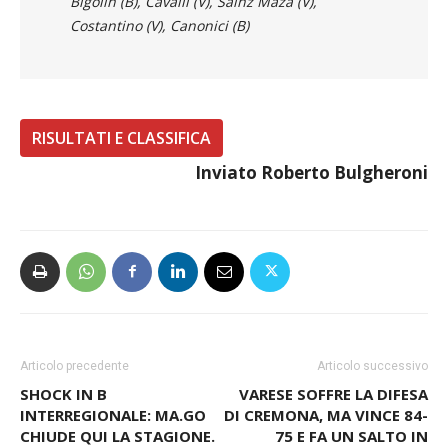
condizioni, circa 1000 spettatori.
Ammoniti
:
Bigolin (B), Cavalli (V), Sainz Maza (V),
Costantino (V), Canonici (B)
RISULTATI E CLASSIFICA
Inviato Roberto Bulgheroni
Articolo precedente
Articolo successivo
SHOCK IN B
VARESE SOFFRE LA DIFESA