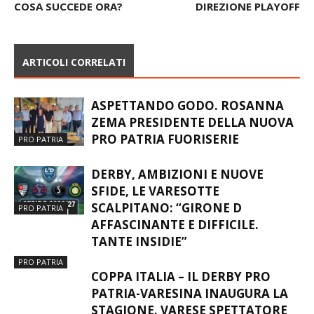
INTERREGIONALE: MA.GO
DI CREMONA, MA VINCE 84-
CHIUDE QUI LA STAGIONE.
75 E FA UN SALTO IN
COSA SUCCEDE ORA?
DIREZIONE PLAYOFF
ARTICOLI CORRELATI
ASPETTANDO GODO. ROSANNA
ZEMA PRESIDENTE DELLA NUOVA
PRO PATRIA FUORISERIE
PRO PATRIA
DERBY, AMBIZIONI E NUOVE
SFIDE, LE VARESOTTE
SCALPITANO: “GIRONE D
PRO PATRIA
AFFASCINANTE E DIFFICILE.
TANTE INSIDIE”
PRO PATRIA
COPPA ITALIA – IL DERBY PRO