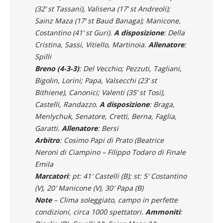
Varesina (4-3-1-2)
: Maddalon; Miconi, Alari,
Cavalli (41’ st Franzoni), Vaz; Grieco, Arcopinto
(32’ st Tassani), Valisena (17’ st Andreoli);
Sainz Maza (17’ st Baud Banaga); Manicone,
Costantino (41’ st Guri).
A disposizione
: Della
Cristina, Sassi, Vitiello, Martinoia.
Allenatore
:
Spilli
Breno (4-3-3)
: Del Vecchio; Pezzuti, Tagliani,
Bigolin, Lorini; Papa, Valsecchi (23’ st
Bithiene), Canonici; Valenti (35’ st Tosi),
Castelli, Randazzo.
A disposizione
: Braga,
Menlychuk, Senatore, Cretti, Berna, Faglia,
Garatti.
Allenatore
: Bersi
Arbitro
: Cosimo Papi di Prato (Beatrice
Neroni di Ciampino – Filippo Todaro di Finale
Emila
Marcatori
: pt: 41′ Castelli (B); st: 5′ Costantino
(V), 20′ Manicone (V), 30′ Papa (B)
Note
– Clima soleggiato, campo in perfette