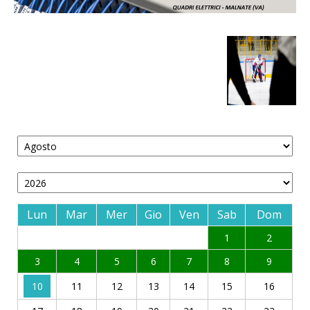
Lun
Mar
Mer
Gio
Ven
Sab
Dom
1
2
3
4
5
6
7
8
9
10
11
12
13
14
15
16