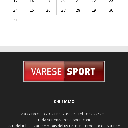
17
18
19
20
21
22
23
24
25
26
27
28
29
30
31
CHI SIAMO
Via Caracciolo 29, 21100 Varese - Tel. 0332 226239 -
redazione@varese-sport.com
Aut. del trib. di Varese n. 345 del 09-02-1979 - Prodotto da Sunrise