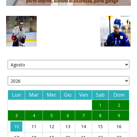
Lun
Mar
Mer
Gio
Ven
Sab
Dom
1
2
3
4
5
6
7
8
9
10
11
12
13
14
15
16