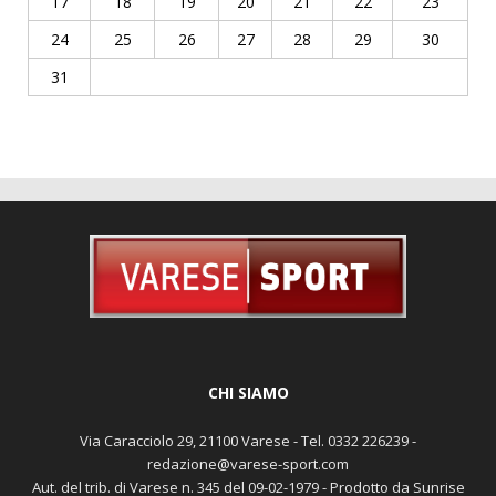
17
18
19
20
21
22
23
24
25
26
27
28
29
30
31
CHI SIAMO
Via Caracciolo 29, 21100 Varese - Tel. 0332 226239 -
redazione@varese-sport.com
Aut. del trib. di Varese n. 345 del 09-02-1979 - Prodotto da Sunrise