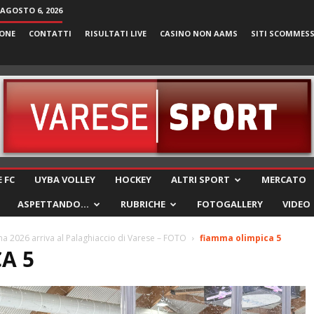
 AGOSTO 6, 2026
ONE
CONTATTI
RISULTATI LIVE
CASINO NON AAMS
SITI SCOMMES
VareseSport
 FC
UYBA VOLLEY
HOCKEY
ALTRI SPORT
MERCATO
ASPETTANDO…
RUBRICHE
FOTOGALLERY
VIDEO
na 2026 arriva al Palaghiaccio di Varese – FOTO
fiamma olimpica 5
A 5