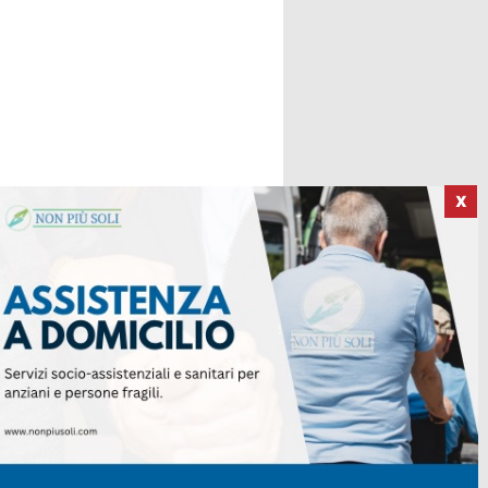
X
ICI