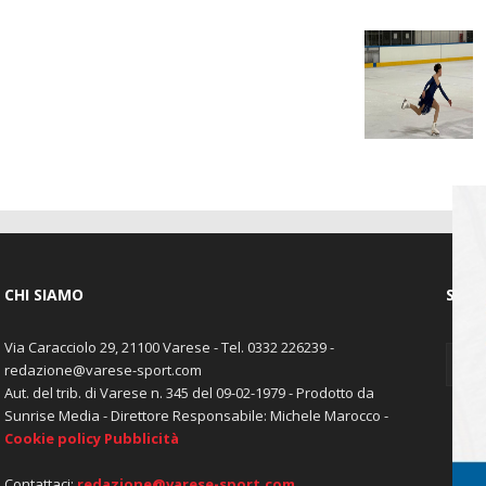
CHI SIAMO
SEGU
Via Caracciolo 29, 21100 Varese - Tel. 0332 226239 -
redazione@varese-sport.com
Aut. del trib. di Varese n. 345 del 09-02-1979 - Prodotto da
Sunrise Media - Direttore Responsabile: Michele Marocco -
Cookie policy
Pubblicità
Contattaci:
redazione@varese-sport.com