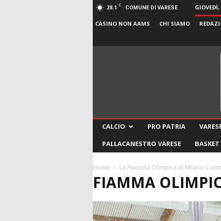
C
28.1
GIOVEDÌ,
COMUNE DI VARESE
CASINO NON AAMS
CHI SIAMO
REDAZI
CALCIO
PRO PATRIA
VARESE
PALLACANESTRO VARESE
BASKET
Home
La Fiaccola Olimpica di Milano-Corti
FIAMMA OLIMPIC