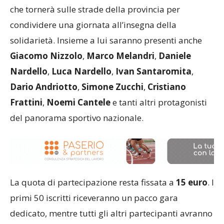
campione del mondo proprio a Varese nel 2008,
che tornerà sulle strade della provincia per
condividere una giornata all’insegna della
solidarietà. Insieme a lui saranno presenti anche
Giacomo Nizzolo
,
Marco Melandri
,
Daniele
Nardello
,
Luca Nardello
,
Ivan Santaromita
,
Dario Andriotto
,
Simone Zucchi
,
Cristiano
Frattini
,
Noemi Cantele
e tanti altri protagonisti
del panorama sportivo nazionale.
La quota di partecipazione resta fissata a
15 euro
. I
primi 50 iscritti riceveranno un pacco gara
dedicato, mentre tutti gli altri partecipanti avranno