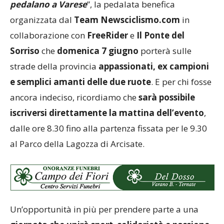
pedalano a Varese
”, la pedalata benefica
organizzata dal
Team Newsciclismo.com
in
collaborazione con
FreeRider
e
Il Ponte del
Sorriso
che
domenica 7 giugno
porterà sulle
strade della provincia
appassionati, ex campioni
e semplici amanti delle due ruote
. E per chi fosse
ancora indeciso, ricordiamo che
sarà possibile
iscriversi direttamente la mattina dell’evento
,
dalle ore 8.30 fino alla partenza fissata per le 9.30
al Parco della Lagozza di Arcisate.
Un’opportunità in più per prendere parte a una