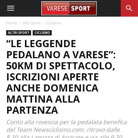
Home
Altri Sport
Ciclismo
ALTRI SPORT
CICLISMO
“LE LEGGENDE
PEDALANO A VARESE”:
50KM DI SPETTACOLO,
ISCRIZIONI APERTE
ANCHE DOMENICA
MATTINA ALLA
PARTENZA
Conto alla rovescia per la pedalata benefica
del Team Newsciclismo.com: ritrovo dalle
8.30 alla Lagozza di Arcisate e via alle 9.30