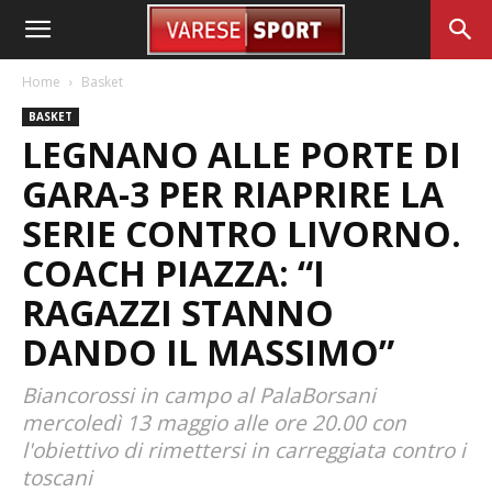
Home
Basket
BASKET
LEGNANO ALLE PORTE DI
GARA-3 PER RIAPRIRE LA
SERIE CONTRO LIVORNO.
COACH PIAZZA: “I
RAGAZZI STANNO
DANDO IL MASSIMO”
Biancorossi in campo al PalaBorsani
mercoledì 13 maggio alle ore 20.00 con
l'obiettivo di rimettersi in carreggiata contro i
toscani