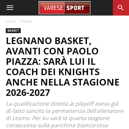
Home
Basket
BASKET
LEGNANO BASKET,
AVANTI CON PAOLO
PIAZZA: SARÀ LUI IL
COACH DEI KNIGHTS
ANCHE NELLA STAGIONE
2026-2027
La qualificazione diretta ai playoff aveva già
di fatto sancito la permanenza dell'allenatore
di Lesmo. Per lui sarà la quarta stagione
consecutiva sulla panchina biancorossa