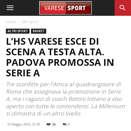
Home
Altri Sport
ALTRI SPORT
BASKET
L’HS VARESE ESCE DI
SCENA A TESTA ALTA.
PADOVA PROMOSSA IN
SERIE A
Tre sconfitte per l'Amca al quadrangolare di
Roma che assegnava la promozione in Serie
A, ma i ragazzi di coach Bottini lottano a viso
aperto con tutte le contendenti. La Millenium
si dimostra di un altro livello
10 Maggio 2026, 23:39
56
0