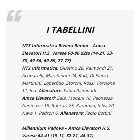
I TABELLINI
NTS Informatica Riviera Rimini – Amca
Elevatori H.S. Varese 90-86 d2ts (14-21, 33-
33, 49-56, 69-69, 77-77)
NTS Informatica
: Giustino 28, Raimondi 27,
Acquarelli, Marchionni 24, Raik, Di Pietro,
Martinini, Loperfido, Storoni, Rossi, Forcione
11, Ion.
Allenatore
: Fabio Raimondi
Amca Elevatori
: Sala, Molteni 16, Paonessa,
Geninazzi 18, Roncari 25, Karaman, Silva 20,
Nava 1, Pedron 6.
Allenatore
: Fabio Bottini
Millennium Padova – Amca Elevatori H.S.
Varese 64-41 (19-11, 32-21, 44-31)
Millennium
: Foffano 9, Azzolin 2, Faccioli 2,
Casagrande 10, Raourahi 2, Benedetti 8,